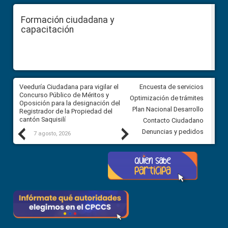
Formación ciudadana y
capacitación
Veeduría Ciudadana para vigilar el
Veeduría Ciudadana para vigila
Encuesta de servicios
Concurso Público de Méritos y
construcción del asfaltado de
Optimización de trámites
Oposición para la designación del
diferentes barrios del sector 
Plan Nacional Desarrollo
Registrador de la Propiedad del
Ballenita del cantón Santa Ele
cantón Saquisilí
Contacto Ciudadano
Previous
Next
Denuncias y pedidos
7 agosto, 2026
7 agosto, 2026