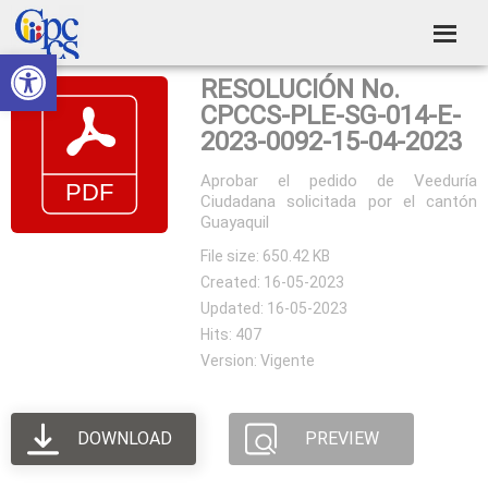
Skip
Skip
Skip
Skip
to
to
to
to
Abrir barra de herramientas
Consejo
primary
main
primary
footer
Construyendo
RESOLUCIÓN No.
navigation
content
sidebar
de
Poder
CPCCS-PLE-SG-014-E-
Ciudadano
Participación
2023-0092-15-04-2023
Ciudadana
Aprobar el pedido de Veeduría
Ciudadana solicitada por el cantón
y
Guayaquil
Control
File size: 650.42 KB
Social
Created: 16-05-2023
Updated: 16-05-2023
Hits: 407
Version: Vigente
DOWNLOAD
PREVIEW