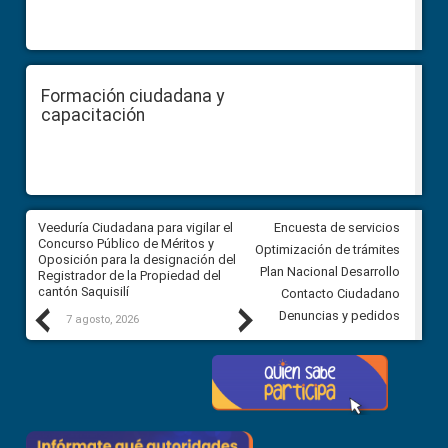
Formación ciudadana y
capacitación
Veeduría Ciudadana para vigilar el
Veeduría Ciudadana para vigila
Encuesta de servicios
Concurso Público de Méritos y
construcción del asfaltado de
Optimización de trámites
Oposición para la designación del
diferentes barrios del sector 
Plan Nacional Desarrollo
Registrador de la Propiedad del
Ballenita del cantón Santa Ele
cantón Saquisilí
Contacto Ciudadano
Previous
Next
Denuncias y pedidos
7 agosto, 2026
7 agosto, 2026