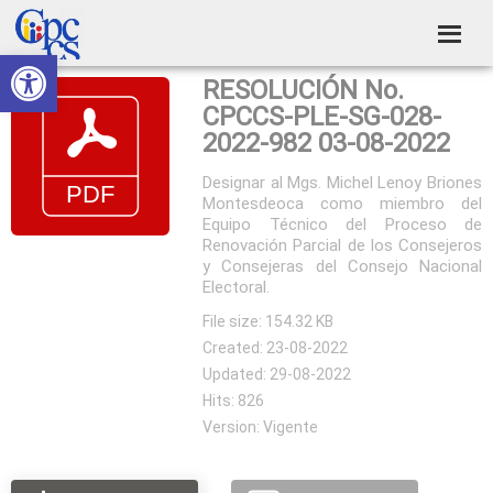
Skip
Skip
Skip
Skip
to
to
to
to
Abrir barra de herramientas
Consejo
primary
main
primary
footer
Construyendo
RESOLUCIÓN No.
navigation
content
sidebar
de
Poder
CPCCS-PLE-SG-028-
Ciudadano
Participación
2022-982 03-08-2022
Ciudadana
Designar al Mgs. Michel Lenoy Briones
Montesdeoca como miembro del
y
Equipo Técnico del Proceso de
Control
Renovación Parcial de los Consejeros
y Consejeras del Consejo Nacional
Social
Electoral.
File size: 154.32 KB
Created: 23-08-2022
Updated: 29-08-2022
Hits: 826
Version: Vigente