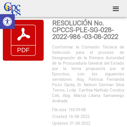
Skip
Skip
Skip
Skip
to
to
to
to
Abrir barra de herramientas
Consejo
primary
main
primary
footer
Construyendo
RESOLUCIÓN No.
navigation
content
sidebar
de
Poder
CPCCS-PLE-SG-028-
Ciudadano
Participación
2022-986 -03-08-2022
Ciudadana
Conformar la Comisión Técnica de
Selección para el proceso de
y
Designación de la Primera Autoridad
Control
de la Procuraduría General del Estado
por la terna propuesta por el
Social
Ejecutivo, con los siguientes
servidores: Abg. Patricia Fernanda
Pozo Ojeda, Dr. Nelson German Silva
Torres, Lcda. Cynthia Nathaly Condoy
Celi, Abg. Marcia Liliana Samaniego
Andrade.
File size: 160.09 KB
Created: 16-08-2022
Updated: 31-08-2022