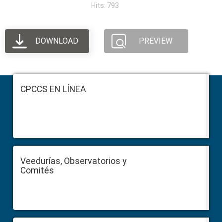
Hits: 793
DOWNLOAD
PREVIEW
Footer
CPCCS EN LÍNEA
Veedurías, Observatorios y
Comités