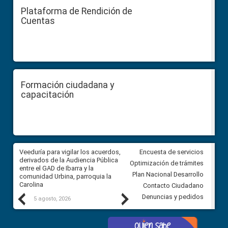
Plataforma de Rendición de
Cuentas
Formación ciudadana y
capacitación
Veeduría para vigilar los acuerdos,
CPCCS convoca a Veeduría
Encuesta de servicios
 a
derivados de la Audiencia Pública
Ciudadana para vigilar el conc
Optimización de trámites
ión
entre el GAD de Ibarra y la
en la Universidad de Cuenca
Plan Nacional Desarrollo
comunidad Urbina, parroquia la
Carolina
Contacto Ciudadano
Previous
Next
Denuncias y pedidos
5 agosto, 2026
5 agosto, 2026