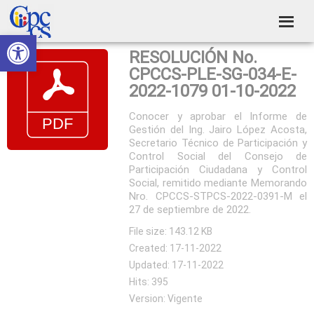
Skip
Skip
Skip
Skip
to
to
to
to
Abrir barra de herramientas
Consejo
primary
main
primary
footer
Construyendo
RESOLUCIÓN No.
navigation
content
sidebar
de
Poder
CPCCS-PLE-SG-034-E-
Ciudadano
Participación
2022-1079 01-10-2022
Ciudadana
Conocer y aprobar el Informe de
Gestión del Ing. Jairo López Acosta,
y
Secretario Técnico de Participación y
Control
Control Social del Consejo de
Participación Ciudadana y Control
Social
Social, remitido mediante Memorando
Nro. CPCCS-STPCS-2022-0391-M el
27 de septiembre de 2022.
File size: 143.12 KB
Created: 17-11-2022
Updated: 17-11-2022
Hits: 395
Version: Vigente