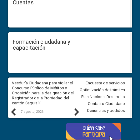
Cuentas
Formación ciudadana y
capacitación
Veeduría Ciudadana para vigilar el
Veeduría Ciudadana para vigila
Encuesta de servicios
Concurso Público de Méritos y
construcción del asfaltado de
Optimización de trámites
Oposición para la designación del
diferentes barrios del sector 
Plan Nacional Desarrollo
Registrador de la Propiedad del
Ballenita del cantón Santa Ele
cantón Saquisilí
Contacto Ciudadano
Previous
Next
Denuncias y pedidos
7 agosto, 2026
7 agosto, 2026