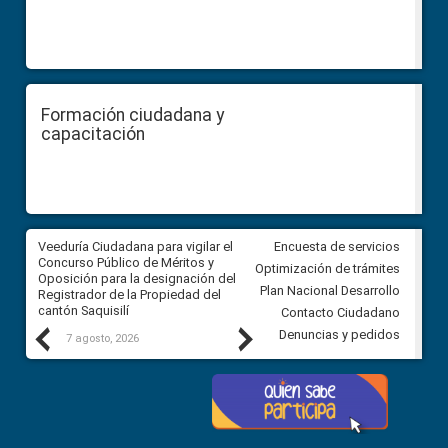
Formación ciudadana y
capacitación
Veeduría Ciudadana para vigilar el
Veeduría Ciudadana para vigila
Encuesta de servicios
Concurso Público de Méritos y
construcción del asfaltado de
Optimización de trámites
Oposición para la designación del
diferentes barrios del sector 
Plan Nacional Desarrollo
Registrador de la Propiedad del
Ballenita del cantón Santa Ele
cantón Saquisilí
Contacto Ciudadano
Previous
Next
Denuncias y pedidos
7 agosto, 2026
7 agosto, 2026