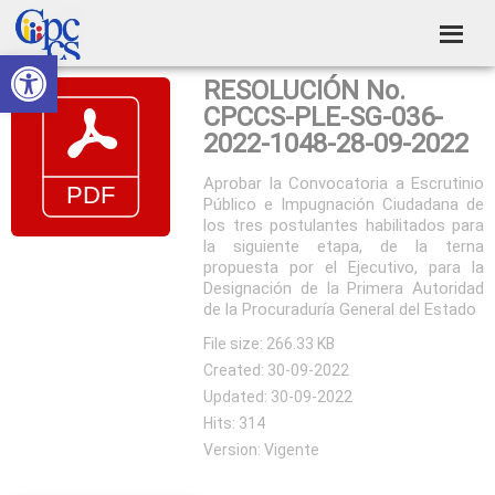
Skip
Skip
Skip
Skip
to
to
to
to
Abrir barra de herramientas
Consejo
primary
main
primary
footer
Construyendo
RESOLUCIÓN No.
navigation
content
sidebar
de
Poder
CPCCS-PLE-SG-036-
Ciudadano
Participación
2022-1048-28-09-2022
Ciudadana
Aprobar la Convocatoria a Escrutinio
Público e Impugnación Ciudadana de
y
los tres postulantes habilitados para
Control
la siguiente etapa, de la terna
propuesta por el Ejecutivo, para la
Social
Designación de la Primera Autoridad
de la Procuraduría General del Estado
File size: 266.33 KB
Created: 30-09-2022
Updated: 30-09-2022
Hits: 314
Version: Vigente