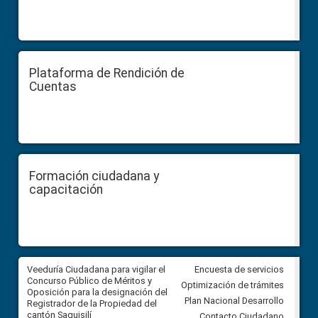
Plataforma de Rendición de
Cuentas
Formación ciudadana y
capacitación
Veeduría Ciudadana para vigilar el
Veeduría Ciudadana para vigila
Encuesta de servicios
Concurso Público de Méritos y
construcción del asfaltado de
Optimización de trámites
Oposición para la designación del
diferentes barrios del sector 
Plan Nacional Desarrollo
Registrador de la Propiedad del
Ballenita del cantón Santa Ele
cantón Saquisilí
Contacto Ciudadano