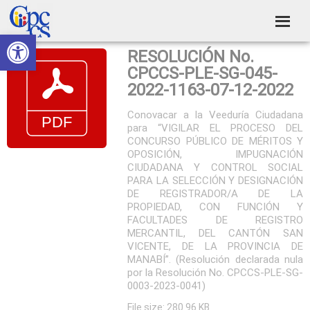
Skip
Skip
Skip
Skip
to
to
to
to
Abrir barra de herramientas
Consejo
primary
main
primary
footer
Construyendo
RESOLUCIÓN No.
navigation
content
sidebar
de
Poder
CPCCS-PLE-SG-045-
Ciudadano
Participación
2022-1163-07-12-2022
Ciudadana
Conovacar a la Veeduría Ciudadana
para “VIGILAR EL PROCESO DEL
y
CONCURSO PÚBLICO DE MÉRITOS Y
Control
OPOSICIÓN, IMPUGNACIÓN
CIUDADANA Y CONTROL SOCIAL
Social
PARA LA SELECCIÓN Y DESIGNACIÓN
DE REGISTRADOR/A DE LA
PROPIEDAD, CON FUNCIÓN Y
FACULTADES DE REGISTRO
MERCANTIL, DEL CANTÓN SAN
VICENTE, DE LA PROVINCIA DE
MANABÍ”. (Resolución declarada nula
por la Resolución No. CPCCS-PLE-SG-
0003-2023-0041)
File size: 280.96 KB