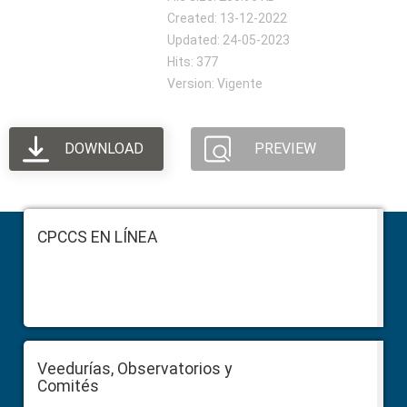
Created: 13-12-2022
Updated: 24-05-2023
Hits: 377
Version: Vigente
DOWNLOAD
PREVIEW
Footer
CPCCS EN LÍNEA
Veedurías, Observatorios y
Comités