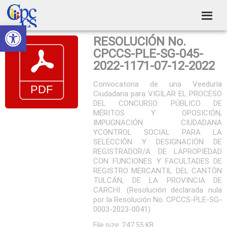
Skip
Skip
Skip
Skip
to
to
to
to
Abrir barra de herramientas
Consejo
primary
main
primary
footer
Construyendo
RESOLUCIÓN No.
navigation
content
sidebar
de
Poder
CPCCS-PLE-SG-045-
Ciudadano
Participación
2022-1171-07-12-2022
Ciudadana
Convocatoria de una Veeduría
Ciudadana para VIGILAR EL PROCESO
y
DEL CONCURSO PÚBLICO DE
Control
MÉRITOS Y OPOSICIÓN,
IMPUGNACIÓN CIUDADANA
Social
YCONTROL SOCIAL PARA LA
SELECCIÓN Y DESIGNACIÓN DE
REGISTRADOR/A DE LAPROPIEDAD
CON FUNCIONES Y FACULTADES DE
REGISTRO MERCANTIL DEL CANTÓN
TULCÁN, DE LA PROVINCIA DE
CARCHI. (Resolución declarada nula
por la Resolución No. CPCCS-PLE-SG-
0003-2023-0041)
File size: 247.55 KB