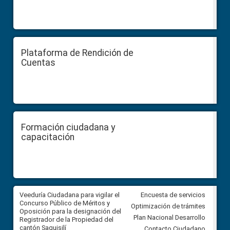
Plataforma de Rendición de
Cuentas
Formación ciudadana y
capacitación
Veeduría Ciudadana para vigilar el
Veeduría Ciudadana para vigila
Encuesta de servicios
Concurso Público de Méritos y
construcción del asfaltado de
Optimización de trámites
Oposición para la designación del
diferentes barrios del sector 
Plan Nacional Desarrollo
Registrador de la Propiedad del
Ballenita del cantón Santa Ele
cantón Saquisilí
Contacto Ciudadano