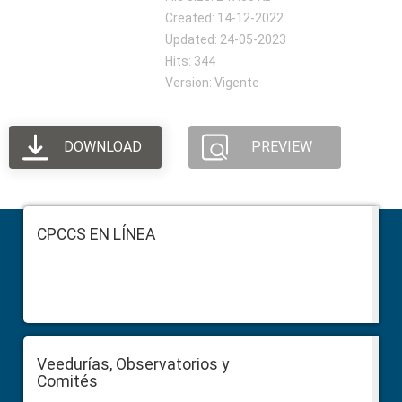
Created: 14-12-2022
Updated: 24-05-2023
Hits: 344
Version: Vigente
DOWNLOAD
PREVIEW
Footer
CPCCS EN LÍNEA
Veedurías, Observatorios y
Comités