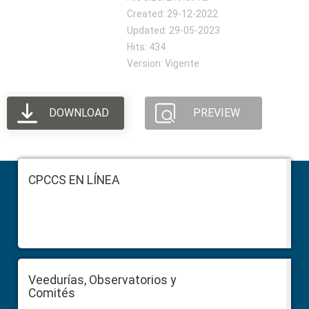
Created: 29-12-2022
Updated: 29-05-2023
Hits: 434
Version: Vigente
DOWNLOAD
PREVIEW
Footer
CPCCS EN LÍNEA
Veedurías, Observatorios y
Comités