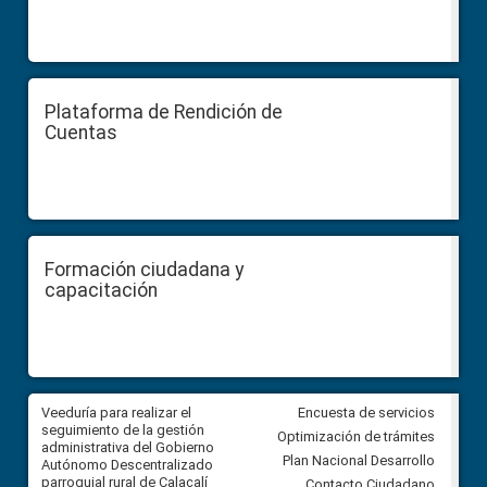
Plataforma de Rendición de
Cuentas
Formación ciudadana y
capacitación
Veeduría para realizar el
Veeduría para vigilar los acue
Encuesta de servicios
ra
seguimiento de la gestión
derivados de la Audiencia Púb
Optimización de trámites
ara
administrativa del Gobierno
entre el GAD de Ibarra y la
Plan Nacional Desarrollo
Autónomo Descentralizado
comunidad Urbina, parroquia l
parroquial rural de Calacalí
Carolina
Contacto Ciudadano