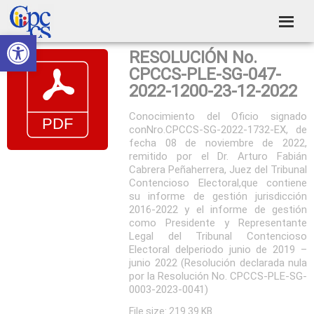
Skip
Skip
Skip
Skip
to
to
to
to
Abrir barra de herramientas
Consejo
primary
main
primary
footer
Construyendo
RESOLUCIÓN No.
navigation
content
sidebar
de
Poder
CPCCS-PLE-SG-047-
Ciudadano
Participación
2022-1200-23-12-2022
Ciudadana
Conocimiento del Oficio signado
conNro.CPCCS-SG-2022-1732-EX, de
y
fecha 08 de noviembre de 2022,
Control
remitido por el Dr. Arturo Fabián
Cabrera Peñaherrera, Juez del Tribunal
Social
Contencioso Electoral,que contiene
su informe de gestión jurisdicción
2016-2022 y el informe de gestión
como Presidente y Representante
Legal del Tribunal Contencioso
Electoral delperiodo junio de 2019 –
junio 2022 (Resolución declarada nula
por la Resolución No. CPCCS-PLE-SG-
0003-2023-0041)
File size: 219.39 KB