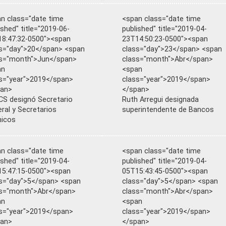
n class="date time
<span class="date time
ished" title="2019-06-
published" title="2019-04-
8:47:32-0500"><span
23T14:50:23-0500"><span
s="day">20</span> <span
class="day">23</span> <span
ss="month">Jun</span>
class="month">Abr</span>
an
<span
s="year">2019</span>
class="year">2019</span>
pan>
</span>
S designó Secretario
Ruth Arregui designada
ral y Secretarios
superintendente de Bancos
nicos
n class="date time
<span class="date time
ished" title="2019-04-
published" title="2019-04-
5:47:15-0500"><span
05T15:43:45-0500"><span
s="day">5</span> <span
class="day">5</span> <span
s="month">Abr</span>
class="month">Abr</span>
an
<span
s="year">2019</span>
class="year">2019</span>
pan>
</span>