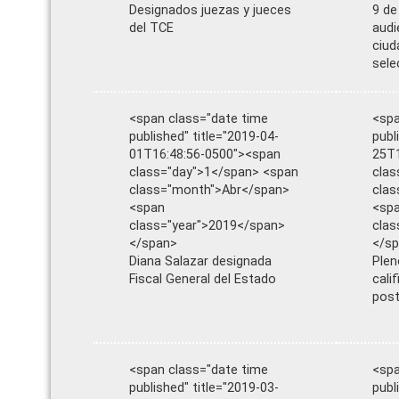
Designados juezas y jueces
9 de
del TCE
audi
ciud
sele
<span class="date time
<spa
published" title="2019-04-
publ
01T16:48:56-0500"><span
25T1
class="day">1</span> <span
clas
class="month">Abr</span>
cla
<span
<sp
class="year">2019</span>
clas
</span>
</s
Diana Salazar designada
Plen
Fiscal General del Estado
cali
post
<span class="date time
<spa
published" title="2019-03-
publ