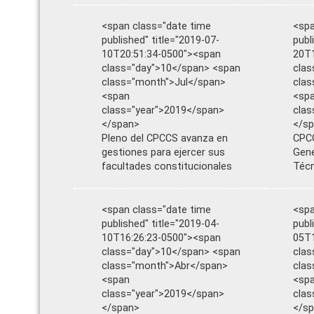
<span class="date time
<spa
published" title="2019-07-
publ
10T20:51:34-0500"><span
20T1
class="day">10</span> <span
clas
class="month">Jul</span>
cla
<span
<sp
class="year">2019</span>
clas
</span>
</s
Pleno del CPCCS avanza en
CPCC
gestiones para ejercer sus
Gene
facultades constitucionales
Téc
<span class="date time
<spa
published" title="2019-04-
publ
10T16:26:23-0500"><span
05T1
class="day">10</span> <span
clas
class="month">Abr</span>
clas
<span
<sp
class="year">2019</span>
clas
</span>
</s