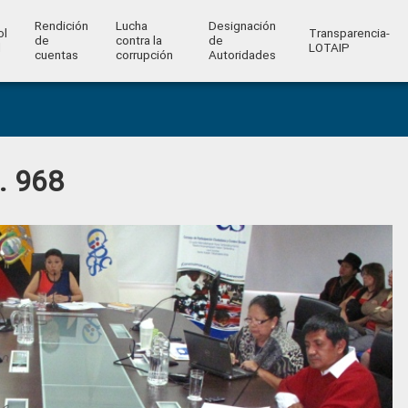
Rendición
Lucha
Designación
ol
Transparencia-
de
contra la
de
l
LOTAIP
cuentas
corrupción
Autoridades
. 968