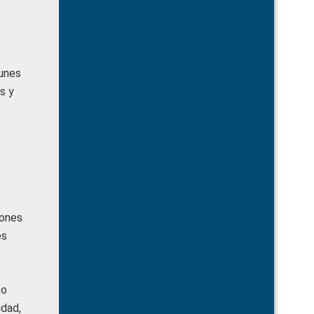
lunes
s y
iones
es
 o
idad,