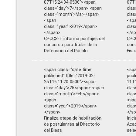
07T15:24:34-0500"><span
07T1
class="day">7</span> <span
clas
class="month">Mar</span>
cla
<span
<sp
class="year">2019</span>
clas
</span>
</s
CPCCS-T informa puntajes del
CPCC
concurso para titular de la
conc
Defensoría del Pueblo
Fisc
<span class="date time
<spa
published" title="2019-02-
publ
25T16:11:20-0500"><span
11T1
class="day">25</span> <span
clas
class="month">Feb</span>
clas
<span
<sp
class="year">2019</span>
clas
</span>
</s
Finaliza etapa de habilitación
Inic
de postulantes al Directorio
Acad
del Biess
sele