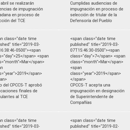
 abril se realizarán
Cumplidas audiencias de
encias de impugnación
impugnación en proceso de
adana en proceso de
selección de titular de la
cción del TCE
Defensoría del Pueblo
n class="date time
<span class="date time
ished" title="2019-03-
published" title="2019-03-
6:38:46-0500"><span
07T15:46:30-0500"><span
s="day">25</span> <span
class="day">7</span> <span
ss="month">Mar</span>
class="month">Mar</span>
an
<span
s="year">2019</span>
class="year">2019</span>
pan>
</span>
o del CPCCS-T aprobó
CPCCS-T acepta una
ficaciones finales de
impugnación en designación
ulantes al TCE
de Superintendente de
Compañías
n class="date time
<span class="date time
ished" title="2019-03-
published" title="2019-02-