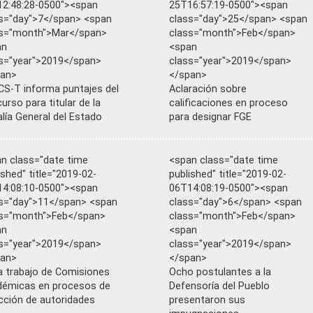
2:48:28-0500"><span
25T16:57:19-0500"><span
s="day">7</span> <span
class="day">25</span> <span
ss="month">Mar</span>
class="month">Feb</span>
an
<span
s="year">2019</span>
class="year">2019</span>
pan>
</span>
S-T informa puntajes del
Aclaración sobre
urso para titular de la
calificaciones en proceso
alía General del Estado
para designar FGE
n class="date time
<span class="date time
ished" title="2019-02-
published" title="2019-02-
4:08:10-0500"><span
06T14:08:19-0500"><span
s="day">11</span> <span
class="day">6</span> <span
s="month">Feb</span>
class="month">Feb</span>
an
<span
s="year">2019</span>
class="year">2019</span>
pan>
</span>
ia trabajo de Comisiones
Ocho postulantes a la
émicas en procesos de
Defensoría del Pueblo
cción de autoridades
presentaron sus