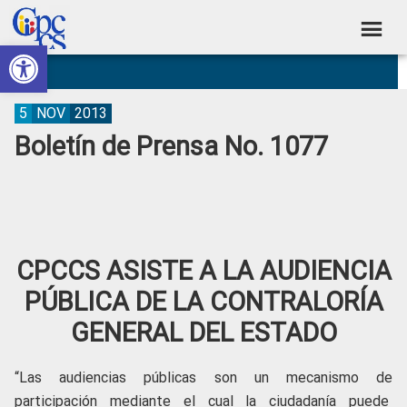
Skip
Skip
Skip
Skip
to
to
to
to
Abrir barra de herramientas
Consejo
primary
main
primary
footer
Construyendo
navigation
content
sidebar
de
Poder
Ciudadano
Participación
5
NOV
2013
Boletín de Prensa No. 1077
Ciudadana
y
Control
Social
CPCCS ASISTE A LA AUDIENCIA
PÚBLICA DE LA CONTRALORÍA
GENERAL DEL ESTADO
“Las audiencias públicas son un mecanismo de
participación mediante el cual la ciudadanía puede