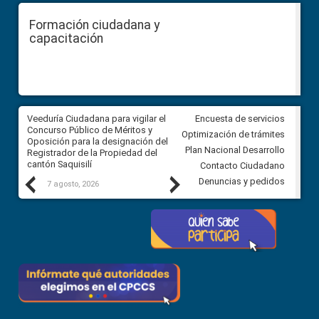
Formación ciudadana y
capacitación
Veeduría Ciudadana para vigilar el
Veeduría Ciudadana para vigila
Encuesta de servicios
Concurso Público de Méritos y
construcción del asfaltado de
Optimización de trámites
Oposición para la designación del
diferentes barrios del sector 
Plan Nacional Desarrollo
Registrador de la Propiedad del
Ballenita del cantón Santa Ele
cantón Saquisilí
Contacto Ciudadano
Previous
Next
Denuncias y pedidos
7 agosto, 2026
7 agosto, 2026