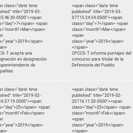
n class="date time
<span class="date time
ished" title="2019-03-
published" title="2019-03-
5:46:30-0500"><span
07T15:24:34-0500"><span
s="day">7</span> <span
class="day">7</span> <span
ss="month">Mar</span>
class="month">Mar</span>
an
<span
s="year">2019</span>
class="year">2019</span>
pan>
</span>
CS-T acepta una
CPCCS-T informa puntajes del
gnación en designación
concurso para titular de la
uperintendente de
Defensoría del Pueblo
pañías
n class="date time
<span class="date time
ished" title="2019-02-
published" title="2019-02-
6:57:19-0500"><span
25T16:11:20-0500"><span
s="day">25</span> <span
class="day">25</span> <span
s="month">Feb</span>
class="month">Feb</span>
an
<span
s="year">2019</span>
class="year">2019</span>
pan>
</span>