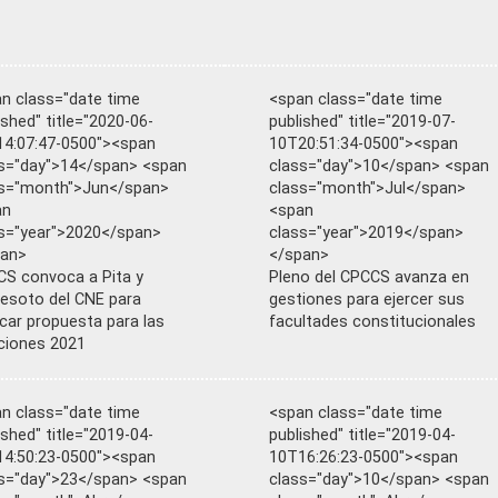
n class="date time
<span class="date time
ished" title="2020-06-
published" title="2019-07-
4:07:47-0500"><span
10T20:51:34-0500"><span
s="day">14</span> <span
class="day">10</span> <span
ss="month">Jun</span>
class="month">Jul</span>
an
<span
s="year">2020</span>
class="year">2019</span>
pan>
</span>
S convoca a Pita y
Pleno del CPCCS avanza en
esoto del CNE para
gestiones para ejercer sus
icar propuesta para las
facultades constitucionales
ciones 2021
n class="date time
<span class="date time
ished" title="2019-04-
published" title="2019-04-
4:50:23-0500"><span
10T16:26:23-0500"><span
s="day">23</span> <span
class="day">10</span> <span