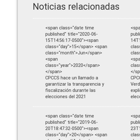
Noticias relacionadas
<span class="date time
<spa
published" title="2020-06-
publ
15T14:56:17-0500"><span
14T1
class="day">15</span> <span
clas
class="month">Jun</span>
cla
<span
<sp
class="year">2020</span>
clas
</span>
</s
CPCCS hace un llamado a
CPCC
garantizar la transparencia y
Verd
fiscalización durante las
expl
elecciones del 2021
elec
<span class="date time
<spa
published" title="2019-06-
publ
20T18:47:32-0500"><span
23T1
class="day">20</span> <span
clas