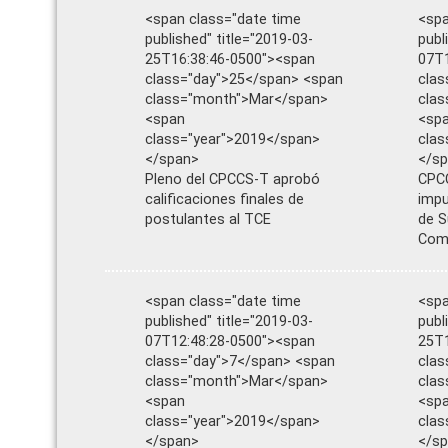
<span class="date time
<spa
published" title="2019-03-
publ
25T16:38:46-0500"><span
07T1
class="day">25</span> <span
clas
class="month">Mar</span>
cla
<span
<sp
class="year">2019</span>
clas
</span>
</s
Pleno del CPCCS-T aprobó
CPC
calificaciones finales de
impu
postulantes al TCE
de S
Com
<span class="date time
<spa
published" title="2019-03-
publ
07T12:48:28-0500"><span
25T1
class="day">7</span> <span
clas
class="month">Mar</span>
clas
<span
<sp
class="year">2019</span>
clas
</span>
</s