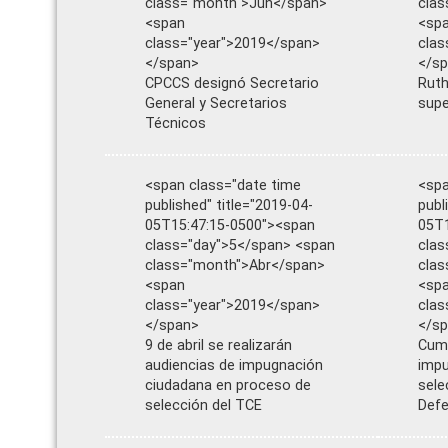
class="month">Jun</span>
clas
<span
<sp
class="year">2019</span>
clas
</span>
</s
CPCCS designó Secretario
Ruth
General y Secretarios
supe
Técnicos
<span class="date time
<spa
published" title="2019-04-
publ
05T15:47:15-0500"><span
05T1
class="day">5</span> <span
clas
class="month">Abr</span>
clas
<span
<sp
class="year">2019</span>
clas
</span>
</s
9 de abril se realizarán
Cump
audiencias de impugnación
impu
ciudadana en proceso de
sele
selección del TCE
Defe