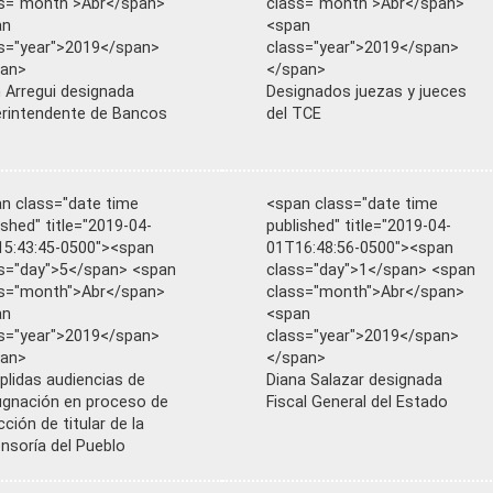
s="month">Abr</span>
class="month">Abr</span>
an
<span
s="year">2019</span>
class="year">2019</span>
pan>
</span>
 Arregui designada
Designados juezas y jueces
rintendente de Bancos
del TCE
n class="date time
<span class="date time
ished" title="2019-04-
published" title="2019-04-
5:43:45-0500"><span
01T16:48:56-0500"><span
s="day">5</span> <span
class="day">1</span> <span
s="month">Abr</span>
class="month">Abr</span>
an
<span
s="year">2019</span>
class="year">2019</span>
pan>
</span>
lidas audiencias de
Diana Salazar designada
gnación en proceso de
Fiscal General del Estado
cción de titular de la
nsoría del Pueblo