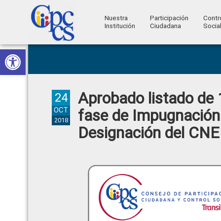
Nuestra
Participación
Contr
Institución
Ciudadana
Socia
Consejo
Abrir barra de herramientas
Skip
Skip
Skip
Skip
Construyendo
to
to
to
to
de
Poder
primary
main
primary
footer
Ciudadano
Participación
navigation
content
sidebar
Aprobado listado de 
Ciudadana
24
y
OCT
fase de Impugnación
2018
Control
Designación del CNE
Social