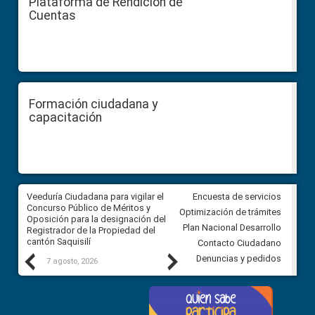
Plataforma de Rendición de
Cuentas
Formación ciudadana y
capacitación
Veeduría Ciudadana para vigilar el
Veeduría Ciudadana para vigila
Encuesta de servicios
Concurso Público de Méritos y
construcción del asfaltado de
Optimización de trámites
Oposición para la designación del
diferentes barrios del sector 
Plan Nacional Desarrollo
Registrador de la Propiedad del
Ballenita del cantón Santa Ele
cantón Saquisilí
Contacto Ciudadano
Previous
Next
Denuncias y pedidos
7 agosto, 2026
7 agosto, 2026