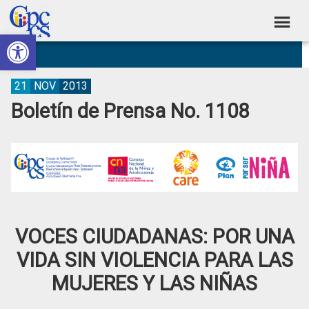
Skip
Skip
Skip
Skip
to
to
to
to
Abrir barra de herramientas
Consejo
primary
main
primary
footer
Construyendo
navigation
content
sidebar
de
Poder
Ciudadano
Participación
21
NOV
2013
Boletín de Prensa No. 1108
Ciudadana
y
Control
Social
VOCES CIUDADANAS: POR UNA
VIDA SIN VIOLENCIA PARA LAS
MUJERES Y LAS NIÑAS