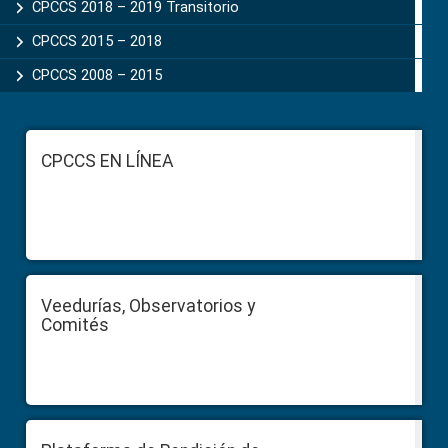
CPCCS 2018 – 2019 Transitorio
CPCCS 2015 – 2018
CPCCS 2008 – 2015
Footer
CPCCS EN LÍNEA
Veedurías, Observatorios y
Comités