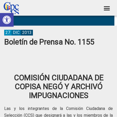
Skip
Skip
Skip
Skip
to
to
to
to
Abrir barra de herramientas
Consejo
primary
main
primary
footer
Construyendo
navigation
content
sidebar
de
Poder
Ciudadano
Participación
27
DIC
2013
Boletín de Prensa No. 1155
Ciudadana
y
Control
Social
COMISIÓN CIUDADANA DE
COPISA NEGÓ Y ARCHIVÓ
IMPUGNACIONES
Las y los integrantes de la Comisión Ciudadana de
Selección (CCS) que designará a las y los miembros de la