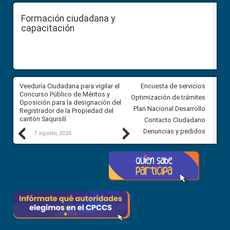
Formación ciudadana y
capacitación
Veeduría Ciudadana para vigilar el
Veeduría Ciudadana para vigila
Encuesta de servicios
Concurso Público de Méritos y
construcción del asfaltado de
Optimización de trámites
Oposición para la designación del
diferentes barrios del sector 
Plan Nacional Desarrollo
Registrador de la Propiedad del
Ballenita del cantón Santa Ele
cantón Saquisilí
Contacto Ciudadano
Previous
Next
Denuncias y pedidos
7 agosto, 2026
7 agosto, 2026