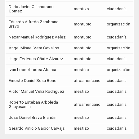
Darío Javier Calahorrano
mestizo
ciudadanía
Gómez
Eduardo Alfredo Zambrano
montubio
organización
Bravo
Nexar Manuel Rodríguez Vélez
montubio
ciudadanía
Ángel Misael Vera Cevallos
montubio
organización
Hugo Federico Oñate Álvarez
montubio
ciudadanía
Iván Leonel Ludea Abarca
mestizo
organización
Ernesto Daniel Sosa Bone
afroamericano
ciudadanía
Víctor Manuel Véliz Rodríguez
mestizo
ciudadanía
Roberto Esteban Arboleda
afroamericano
ciudadanía
Guayasamín
José Daniel Bravo Blandín
mestizo
ciudadanía
Gerardo Vinicio Gaibor Carvajal
mestizo
ciudadanía