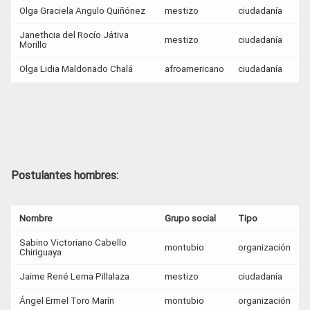
Olga Graciela Angulo Quiñónez
mestizo
ciudadanía
Janethcia del Rocío Játiva
mestizo
ciudadanía
Morillo
Olga Lidia Maldonado Chalá
afroamericano
ciudadanía
Postulantes hombres:
Nombre
Grupo social
Tipo
Sabino Victoriano Cabello
montubio
organización
Chiriguaya
Jaime René Lema Pillalaza
mestizo
ciudadanía
Ángel Ermel Toro Marín
montubio
organización