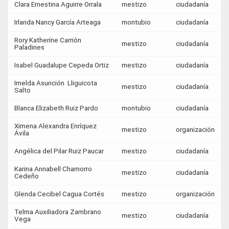
Clara Ernestina Aguirre Orrala
mestizo
ciudadanía
Irlanda Nancy García Arteaga
montubio
ciudadanía
Rory Katherine Carrión
mestizo
ciudadanía
Paladines
Isabel Guadalupe Cepeda Ortiz
mestizo
ciudadanía
Imelda Asunción Lliguicota
mestizo
ciudadanía
Salto
Blanca Elizabeth Ruiz Pardo
montubio
ciudadanía
Ximena Alexandra Enríquez
mestizo
organización
Ávila
Angélica del Pilar Ruiz Paucar
mestizo
ciudadanía
Karina Annabell Chamorro
mestizo
ciudadanía
Cedeño
Glenda Cecibel Cagua Cortés
mestizo
organización
Telma Auxiliadora Zambrano
mestizo
ciudadanía
Vega