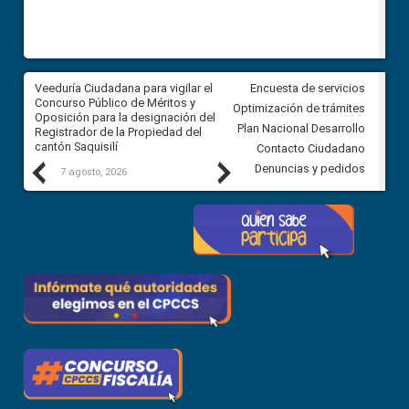
Veeduría Ciudadana para vigilar el
Veeduría Ciudadana para vigila
Encuesta de servicios
Concurso Público de Méritos y
construcción del asfaltado de
Optimización de trámites
Oposición para la designación del
diferentes barrios del sector 
Plan Nacional Desarrollo
Registrador de la Propiedad del
Ballenita del cantón Santa Ele
cantón Saquisilí
Contacto Ciudadano
Previous
Next
Denuncias y pedidos
7 agosto, 2026
7 agosto, 2026