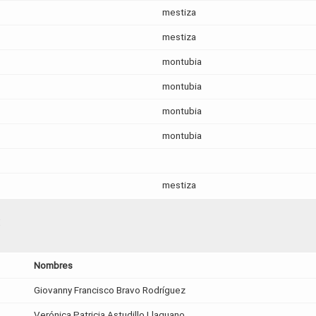
mestiza
mestiza
montubia
montubia
montubia
montubia
mestiza
:
Nombres
Giovanny Francisco Bravo Rodríguez
Verónica Patricia Astudillo Llaguano