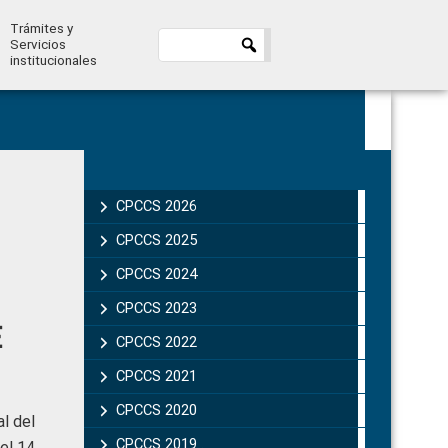
Trámites y
Servicios
institucionales
Primary
Sidebar
CPCCS 2026
CPCCS 2025
CPCCS 2024
CPCCS 2023
E
CPCCS 2022
CPCCS 2021
CPCCS 2020
l del
CPCCS 2019 .
el 14