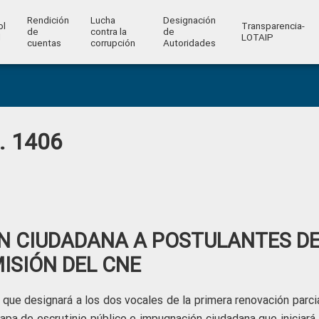
Rendición
Lucha
Designación
ol
Transparencia-
de
contra la
de
l
LOTAIP
cuentas
corrupción
Autoridades
o. 1406
ÓN CIUDADANA A POSTULANTES D
ISIÓN DEL CNE
que designará a los dos vocales de la primera renovación parcia
apa de escrutinio público e impugnación ciudadana que iniciará 