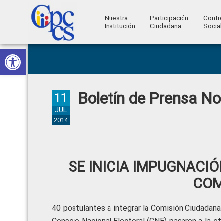
Nuestra
Participación
Contr
Institución
Ciudadana
Socia
Consejo
Abrir barra de herramientas
Skip
Skip
Skip
Skip
Construyendo
to
to
to
to
de
Poder
primary
main
primary
footer
Ciudadano
Participación
navigation
content
sidebar
Boletín de Prensa N
Ciudadana
11
y
JUL
2014
Control
Social
SE INICIA IMPUGNACI
COM
40 postulantes a integrar la Comisión Ciudadana 
Consejo Nacional Electoral (CNE) pasaron a la et