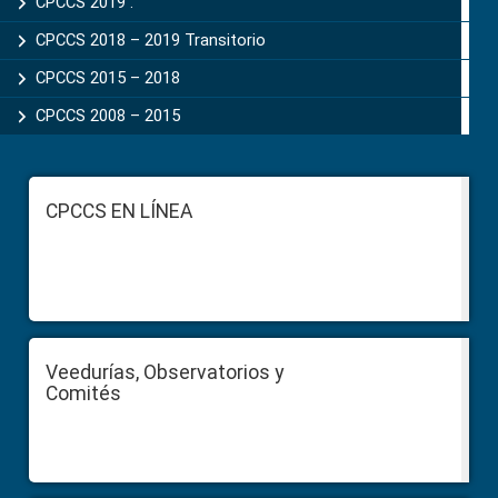
CPCCS 2019 .
CPCCS 2018 – 2019 Transitorio
CPCCS 2015 – 2018
CPCCS 2008 – 2015
Footer
CPCCS EN LÍNEA
Veedurías, Observatorios y
Comités