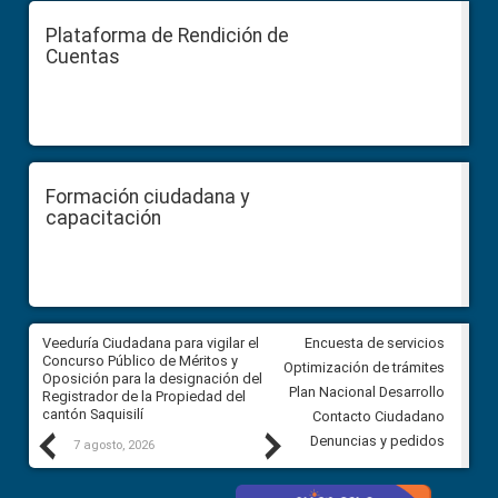
Plataforma de Rendición de
Cuentas
Formación ciudadana y
capacitación
Veeduría Ciudadana para vigilar el
Veeduría Ciudadana para vigila
Encuesta de servicios
Concurso Público de Méritos y
construcción del asfaltado de
Optimización de trámites
Oposición para la designación del
diferentes barrios del sector 
Plan Nacional Desarrollo
Registrador de la Propiedad del
Ballenita del cantón Santa Ele
cantón Saquisilí
Contacto Ciudadano
Previous
Next
Denuncias y pedidos
7 agosto, 2026
7 agosto, 2026