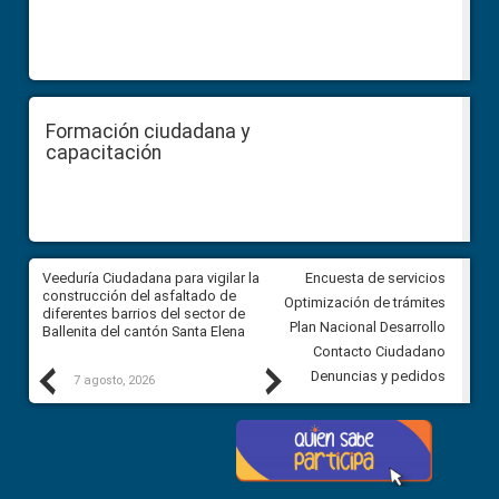
Formación ciudadana y
capacitación
Veeduría Ciudadana para vigilar la
Veeduría Ciudadana para vigila
Encuesta de servicios
construcción del asfaltado de
Concurso Público de Méritos p
Optimización de trámites
l
diferentes barrios del sector de
selección y designación de las
Plan Nacional Desarrollo
Ballenita del cantón Santa Elena
Jueces de la Corte Nacional d
Justicia
Contacto Ciudadano
Previous
Next
Denuncias y pedidos
7 agosto, 2026
7 agosto, 2026