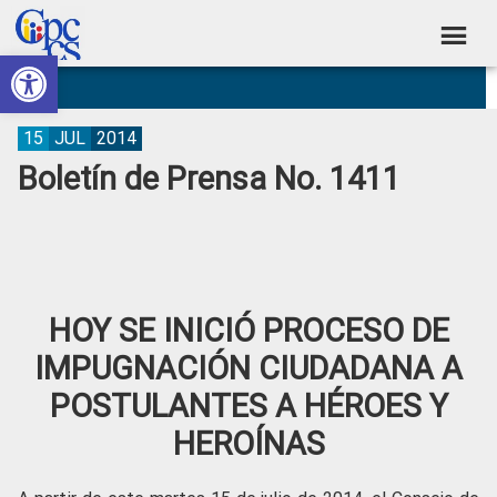
Skip
Skip
Skip
Skip
to
to
to
to
Abrir barra de herramientas
Consejo
primary
main
primary
footer
Construyendo
navigation
content
sidebar
de
Poder
Ciudadano
Participación
15
JUL
2014
Boletín de Prensa No. 1411
Ciudadana
y
Control
Social
HOY SE INICIÓ PROCESO DE
IMPUGNACIÓN CIUDADANA A
POSTULANTES A HÉROES Y
HEROÍNAS