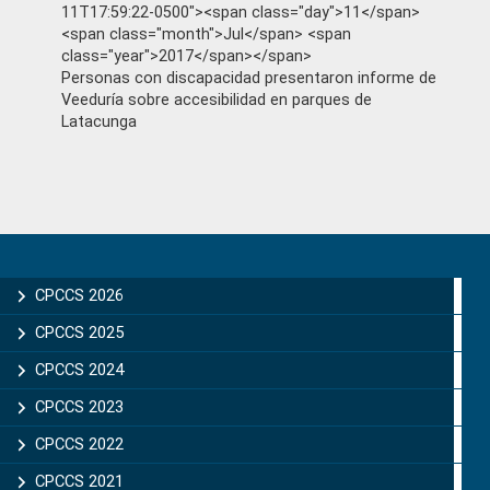
11T17:59:22-0500"><span class="day">11</span>
<span class="month">Jul</span> <span
class="year">2017</span></span>
Personas con discapacidad presentaron informe de
Veeduría sobre accesibilidad en parques de
Latacunga
Primary
Sidebar
CPCCS 2026
CPCCS 2025
CPCCS 2024
CPCCS 2023
CPCCS 2022
CPCCS 2021