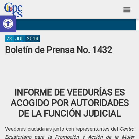
Skip
Skip
Skip
Skip
to
to
to
to
Abrir barra de herramientas
Consejo
primary
main
primary
footer
Construyendo
navigation
content
sidebar
de
Poder
Ciudadano
Participación
23
JUL
2014
Boletín de Prensa No. 1432
Ciudadana
y
Control
Social
INFORME DE VEEDURÍAS ES
ACOGIDO POR AUTORIDADES
DE LA FUNCIÓN JUDICIAL
Veedoras ciudadanas junto con representantes del
Centro
Ecuatoriano para la Promoción y Acción de la Mujer