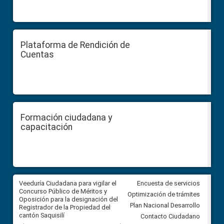
Plataforma de Rendición de
Cuentas
Formación ciudadana y
capacitación
Veeduría Ciudadana para vigilar el
Veeduría Ciudadana para vigila
Encuesta de servicios
Concurso Público de Méritos y
construcción del asfaltado de
Optimización de trámites
Oposición para la designación del
diferentes barrios del sector 
Plan Nacional Desarrollo
Registrador de la Propiedad del
Ballenita del cantón Santa Ele
cantón Saquisilí
Contacto Ciudadano