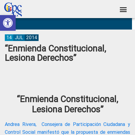
Skip
Skip
Skip
Skip
to
to
to
to
Abrir barra de herramientas
Consejo
primary
main
primary
footer
Construyendo
navigation
content
sidebar
de
Poder
Ciudadano
Participación
14
JUL
2014
“Enmienda Constitucional,
Ciudadana
Lesiona Derechos”
y
Control
Social
“Enmienda Constitucional,
Lesiona Derechos”
Andrea Rivera, Consejera de Participación Ciudadana y
Control Social manifestó que la propuesta de enmiendas