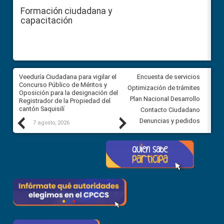
Formación ciudadana y
capacitación
Veeduría Ciudadana para vigilar el
Veeduría Ciudadana para vigila
Encuesta de servicios
Concurso Público de Méritos y
construcción del asfaltado de
Optimización de trámites
Oposición para la designación del
diferentes barrios del sector 
Plan Nacional Desarrollo
Registrador de la Propiedad del
Ballenita del cantón Santa Ele
cantón Saquisilí
Contacto Ciudadano
Previous
Next
Denuncias y pedidos
7 agosto, 2026
7 agosto, 2026