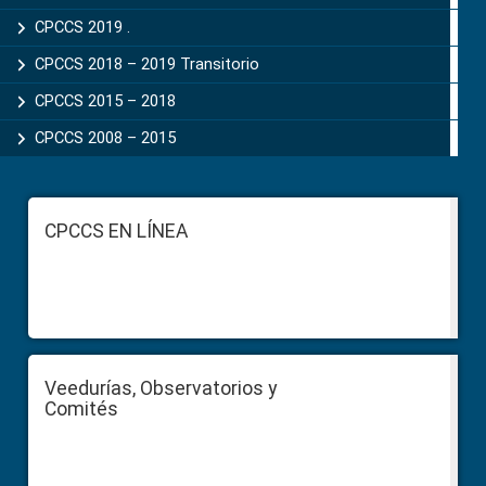
CPCCS 2019 .
CPCCS 2018 – 2019 Transitorio
CPCCS 2015 – 2018
CPCCS 2008 – 2015
Footer
CPCCS EN LÍNEA
Veedurías, Observatorios y
Comités