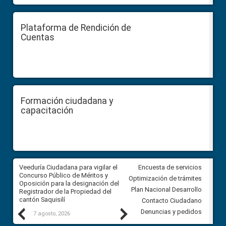
Plataforma de Rendición de
Cuentas
Formación ciudadana y
capacitación
Veeduría Ciudadana para vigilar el
Veeduría Ciudadana para vigila
Encuesta de servicios
Concurso Público de Méritos y
construcción del asfaltado de
Optimización de trámites
Oposición para la designación del
diferentes barrios del sector 
Plan Nacional Desarrollo
Registrador de la Propiedad del
Ballenita del cantón Santa Ele
cantón Saquisilí
Contacto Ciudadano
Previous
Next
Denuncias y pedidos
7 agosto, 2026
7 agosto, 2026