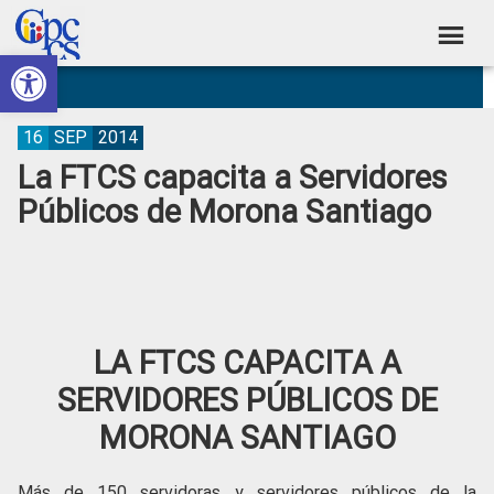
Skip
Skip
Skip
Skip
to
to
to
to
Abrir barra de herramientas
Consejo
primary
main
primary
footer
Construyendo
navigation
content
sidebar
de
Poder
Ciudadano
Participación
16
SEP
2014
La FTCS capacita a Servidores
Ciudadana
Públicos de Morona Santiago
y
Control
Social
LA FTCS CAPACITA A
SERVIDORES PÚBLICOS DE
MORONA SANTIAGO
Más de 150 servidoras y servidores públicos de la