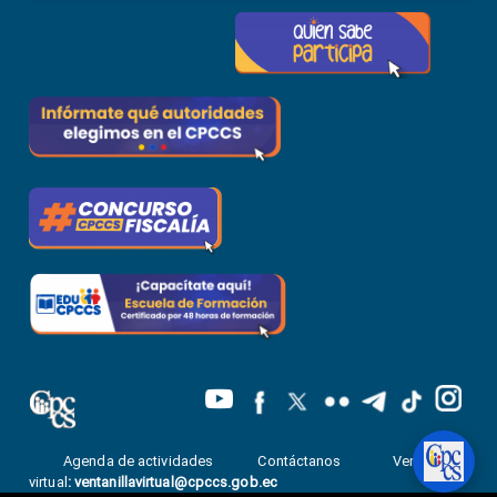
Agenda de actividades
Contáctanos
Ventanilla
virtual
:
ventanillavirtual@cpccs.gob.ec