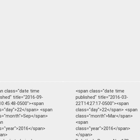
n class="date time
<span class="date time
ished" title="2016-09-
published" title="2016-03-
0:45:48-0500"><span
22T14:27:17-0500"><span
s="day">22</span> <span
class="day">22</span> <span
ss="month">Sep</span>
class="month">Mar</span>
an
<span
s="year">2016</span>
class="year">2016</span>
pan>
</span>