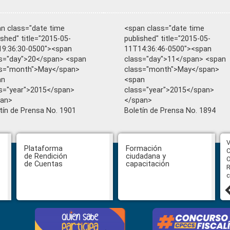
n class="date time
<span class="date time
ished" title="2015-05-
published" title="2015-05-
9:36:30-0500"><span
11T14:36:46-0500"><span
s="day">20</span> <span
class="day">11</span> <span
ss="month">May</span>
class="month">May</span>
an
<span
s="year">2015</span>
class="year">2015</span>
pan>
</span>
tín de Prensa No. 1901
Boletín de Prensa No. 1894
CPCCS aprueba convocatoria a
V
Plataforma
Formación
Veeduría para designación de la
C
de Rendición
ciudadana y
autoridad de la SOT
O
de Cuentas
capacitación
R
c
31 julio, 2026