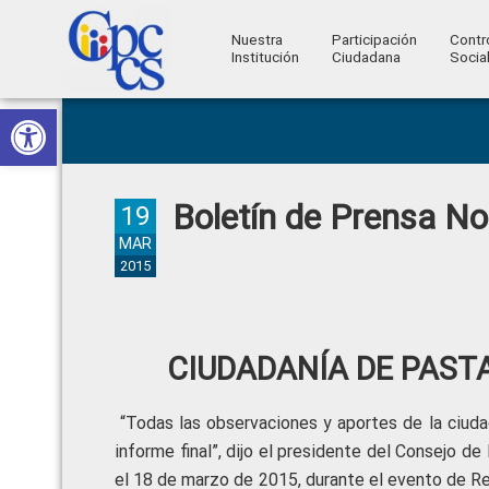
Nuestra
Participación
Contr
Institución
Ciudadana
Socia
Consejo
Abrir barra de herramientas
Skip
Skip
Skip
Skip
Construyendo
to
to
to
to
de
Poder
primary
main
primary
footer
Ciudadano
Participación
navigation
content
sidebar
Boletín de Prensa N
Ciudadana
19
y
MAR
2015
Control
Social
CIUDADANÍA DE PAST
“Todas las observaciones y aportes de la ciuda
informe final”, dijo el presidente del Consejo d
el 18 de marzo de 2015, durante el evento de R