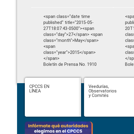
<span class="date time
<spa
published" title="2015-05-
publ
27T18:07:43-0500"><span
20T1
class="day">27</span> <span
clas
class="month">May</span>
cla
<span
<sp
class="year">2015</span>
clas
</span>
</s
Boletín de Prensa No. 1910
Bole
Footer
CPCCS EN
Veedurías,
LÍNEA
Observatorios
y Comités