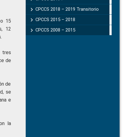
CPCCS 2018 – 2019 Transitorio
CPCCS 2015 – 2018
vo 15
s, 12
CPCCS 2008 – 2015
.
 tres
ice de
ón de
d, se
ana e
on la