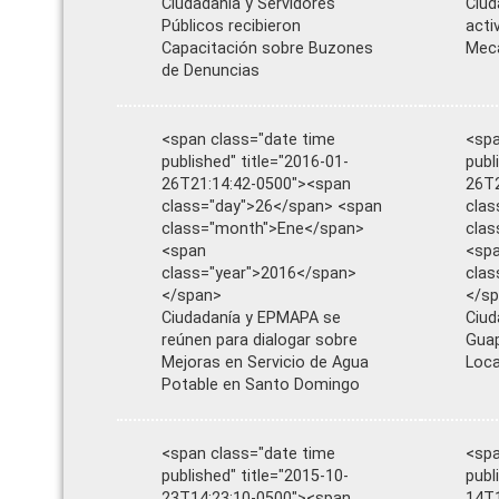
Ciudadanía y Servidores
Ciud
Públicos recibieron
acti
Capacitación sobre Buzones
Meca
de Denuncias
<span class="date time
<spa
published" title="2016-01-
publ
26T21:14:42-0500"><span
26T2
class="day">26</span> <span
clas
class="month">Ene</span>
cla
<span
<sp
class="year">2016</span>
clas
</span>
</s
Ciudadanía y EPMAPA se
Ciud
reúnen para dialogar sobre
Gua
Mejoras en Servicio de Agua
Loca
Potable en Santo Domingo
<span class="date time
<spa
published" title="2015-10-
publ
23T14:23:10-0500"><span
14T1