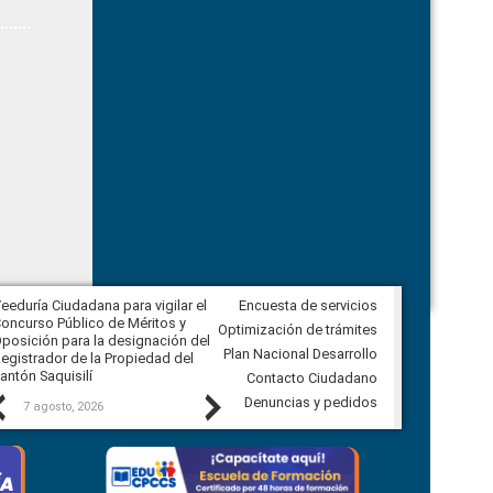
eeduría Ciudadana para vigilar el
Encuesta de servicios
Veeduría Ciudadana para vigilar la
oncurso Público de Méritos y
construcción del asfaltado de
Optimización de trámites
posición para la designación del
diferentes barrios del sector de
Plan Nacional Desarrollo
egistrador de la Propiedad del
Ballenita del cantón Santa Elena
antón Saquisilí
Contacto Ciudadano
Previous
Next
Denuncias y pedidos
7 agosto, 2026
7 agosto, 2026