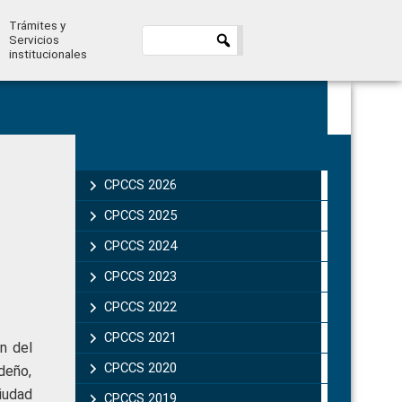
Trámites y
Servicios
institucionales
Primary
Sidebar
CPCCS 2026
CPCCS 2025
CPCCS 2024
CPCCS 2023
CPCCS 2022
CPCCS 2021
n del
CPCCS 2020
deño,
iudad
CPCCS 2019 .