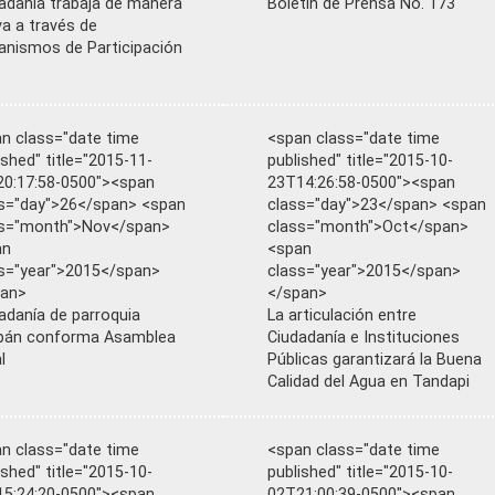
adanía trabaja de manera
Boletín de Prensa No. 173
va a través de
nismos de Participación
n class="date time
<span class="date time
ished" title="2015-11-
published" title="2015-10-
0:17:58-0500"><span
23T14:26:58-0500"><span
s="day">26</span> <span
class="day">23</span> <span
ss="month">Nov</span>
class="month">Oct</span>
an
<span
s="year">2015</span>
class="year">2015</span>
pan>
</span>
adanía de parroquia
La articulación entre
pán conforma Asamblea
Ciudadanía e Instituciones
l
Públicas garantizará la Buena
Calidad del Agua en Tandapi
n class="date time
<span class="date time
ished" title="2015-10-
published" title="2015-10-
5:24:20-0500"><span
02T21:00:39-0500"><span