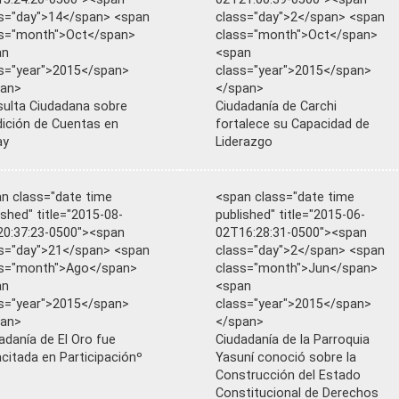
s="day">14</span> <span
class="day">2</span> <span
ss="month">Oct</span>
class="month">Oct</span>
an
<span
s="year">2015</span>
class="year">2015</span>
pan>
</span>
ulta Ciudadana sobre
Ciudadanía de Carchi
ición de Cuentas en
fortalece su Capacidad de
ay
Liderazgo
n class="date time
<span class="date time
ished" title="2015-08-
published" title="2015-06-
0:37:23-0500"><span
02T16:28:31-0500"><span
s="day">21</span> <span
class="day">2</span> <span
ss="month">Ago</span>
class="month">Jun</span>
an
<span
s="year">2015</span>
class="year">2015</span>
pan>
</span>
adanía de El Oro fue
Ciudadanía de la Parroquia
citada en Participaciónº
Yasuní conoció sobre la
Construcción del Estado
Constitucional de Derechos