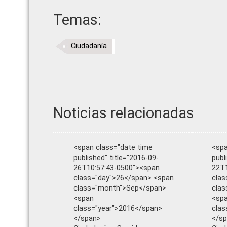
Temas:
Ciudadanía
Noticias relacionadas
<span class="date time
<spa
published" title="2016-09-
publ
26T10:57:43-0500"><span
22T1
class="day">26</span> <span
clas
class="month">Sep</span>
cla
<span
<sp
class="year">2016</span>
clas
</span>
</s