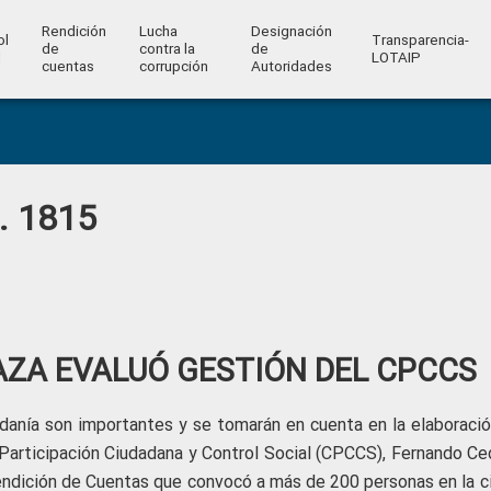
Rendición
Lucha
Designación
ol
Transparencia-
de
contra la
de
l
LOTAIP
cuentas
corrupción
Autoridades
o. 1815
AZA EVALUÓ GESTIÓN DEL CPCCS
danía son importantes y se tomarán en cuenta en la elaboració
e Participación Ciudadana y Control Social (CPCCS), Fernando Ce
endición de Cuentas que convocó a más de 200 personas en la c