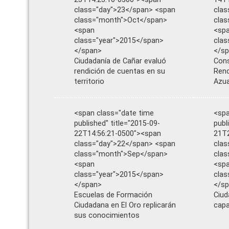
class="day">23</span> <span
clas
class="month">Oct</span>
cla
<span
<sp
class="year">2015</span>
clas
</span>
</s
Ciudadanía de Cañar evaluó
Cons
rendición de cuentas en su
Rend
territorio
Azu
<span class="date time
<spa
published" title="2015-09-
publ
22T14:56:21-0500"><span
21T2
class="day">22</span> <span
clas
class="month">Sep</span>
cla
<span
<sp
class="year">2015</span>
clas
</span>
</s
Escuelas de Formación
Ciud
Ciudadana en El Oro replicarán
capa
sus conocimientos