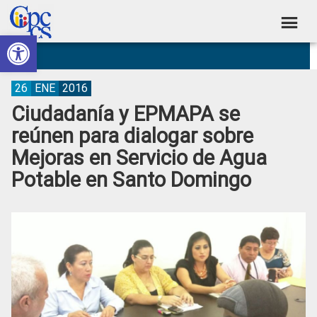
Skip
Skip
Skip
Skip
to
to
to
to
Abrir barra de herramientas
Consejo
primary
main
primary
footer
Construyendo
navigation
content
sidebar
de
Poder
Ciudadano
Participación
26
ENE
2016
Ciudadanía y EPMAPA se
Ciudadana
reúnen para dialogar sobre
y
Mejoras en Servicio de Agua
Control
Potable en Santo Domingo
Social