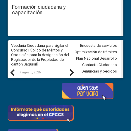
Formación ciudadana y
capacitación
Veeduría Ciudadana para vigilar el
Veeduría Ciudadana para vigila
Encuesta de servicios
Concurso Público de Méritos y
construcción del asfaltado de
Optimización de trámites
Oposición para la designación del
diferentes barrios del sector 
Plan Nacional Desarrollo
Registrador de la Propiedad del
Ballenita del cantón Santa Ele
cantón Saquisilí
Contacto Ciudadano
Previous
Next
Denuncias y pedidos
7 agosto, 2026
7 agosto, 2026