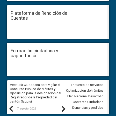
Plataforma de Rendición de
Cuentas
Formación ciudadana y
capacitación
Veeduría Ciudadana para vigilar el
Veeduría Ciudadana para vigila
Encuesta de servicios
Concurso Público de Méritos y
construcción del asfaltado de
Optimización de trámites
Oposición para la designación del
diferentes barrios del sector 
Plan Nacional Desarrollo
Registrador de la Propiedad del
Ballenita del cantón Santa Ele
cantón Saquisilí
Contacto Ciudadano
Previous
Next
Denuncias y pedidos
7 agosto, 2026
7 agosto, 2026