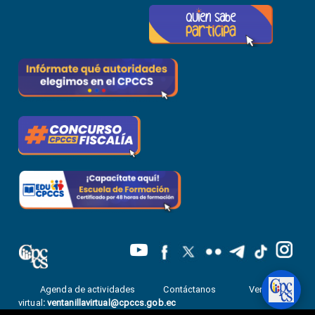
Agenda de actividades
Contáctanos
Ventanilla
virtual
:
ventanillavirtual@cpccs.gob.ec