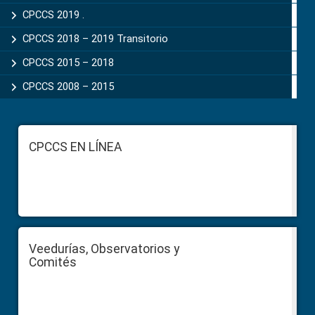
CPCCS 2019 .
CPCCS 2018 – 2019 Transitorio
CPCCS 2015 – 2018
CPCCS 2008 – 2015
Footer
CPCCS EN LÍNEA
Veedurías, Observatorios y
Comités