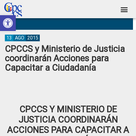
Skip
Skip
Skip
Skip
to
to
to
to
Abrir barra de herramientas
Consejo
primary
main
primary
footer
Construyendo
navigation
content
sidebar
de
Poder
Ciudadano
Participación
13
AGO
2015
CPCCS y Ministerio de Justicia
Ciudadana
coordinarán Acciones para
y
Capacitar a Ciudadanía
Control
Social
CPCCS Y MINISTERIO DE
JUSTICIA COORDINARÁN
ACCIONES PARA CAPACITAR A