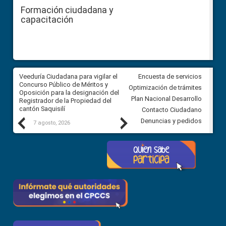
Formación ciudadana y
capacitación
Veeduría Ciudadana para vigilar el
Veeduría Ciudadana para vigila
Encuesta de servicios
Concurso Público de Méritos y
construcción del asfaltado de
Optimización de trámites
Oposición para la designación del
diferentes barrios del sector 
Plan Nacional Desarrollo
Registrador de la Propiedad del
Ballenita del cantón Santa Ele
cantón Saquisilí
Contacto Ciudadano
Previous
Next
Denuncias y pedidos
7 agosto, 2026
7 agosto, 2026