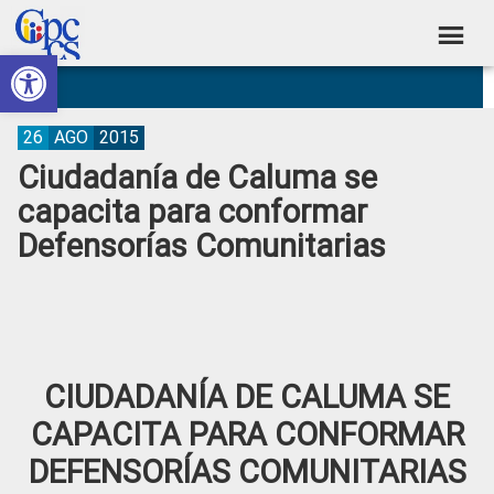
Skip
Skip
Skip
Skip
to
to
to
to
Abrir barra de herramientas
Consejo
primary
main
primary
footer
Construyendo
navigation
content
sidebar
de
Poder
Ciudadano
Participación
26
AGO
2015
Ciudadanía de Caluma se
Ciudadana
capacita para conformar
y
Defensorías Comunitarias
Control
Social
CIUDADANÍA DE CALUMA SE
CAPACITA PARA CONFORMAR
DEFENSORÍAS COMUNITARIAS