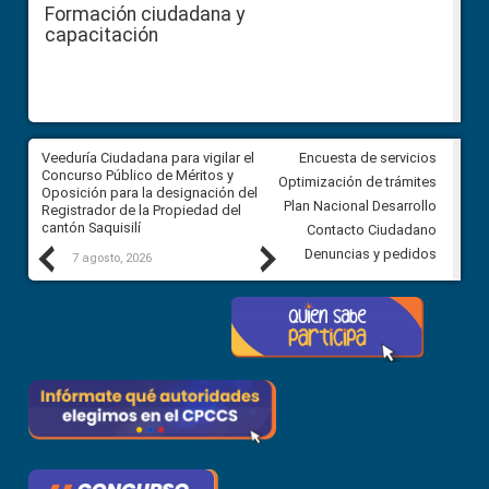
Formación ciudadana y
capacitación
Veeduría Ciudadana para vigilar el
Veeduría Ciudadana para vigila
Encuesta de servicios
Concurso Público de Méritos y
construcción del asfaltado de
Optimización de trámites
Oposición para la designación del
diferentes barrios del sector 
Plan Nacional Desarrollo
Registrador de la Propiedad del
Ballenita del cantón Santa Ele
cantón Saquisilí
Contacto Ciudadano
Previous
Next
Denuncias y pedidos
7 agosto, 2026
7 agosto, 2026