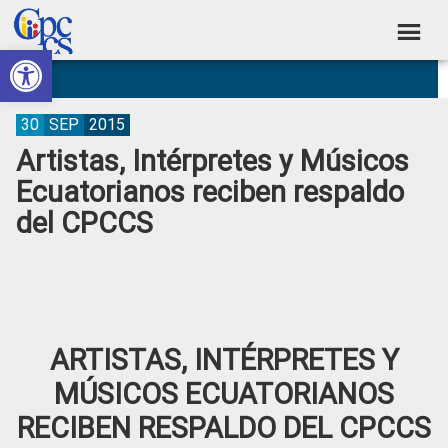
Skip
Skip
Skip
Skip
to
to
to
to
Abrir barra de herramientas
Consejo
primary
main
primary
footer
Construyendo
navigation
content
sidebar
de
Poder
Ciudadano
Participación
30
SEP
2015
Artistas, Intérpretes y Músicos
Ciudadana
Ecuatorianos reciben respaldo
y
del CPCCS
Control
Social
ARTISTAS, INTÉRPRETES Y
MÚSICOS ECUATORIANOS
RECIBEN RESPALDO DEL CPCCS