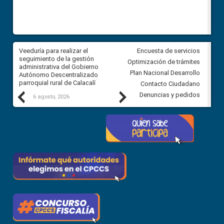
Veeduría para realizar el
Veeduría para vigilar los acue
Encuesta de servicios
ra
seguimiento de la gestión
derivados de la Audiencia Púb
Optimización de trámites
ara
administrativa del Gobierno
entre el GAD de Ibarra y la
Plan Nacional Desarrollo
Autónomo Descentralizado
comunidad Urbina, parroquia l
parroquial rural de Calacalí
Carolina
Contacto Ciudadano
Previous
Next
Denuncias y pedidos
6 agosto, 2026
5 agosto, 2026