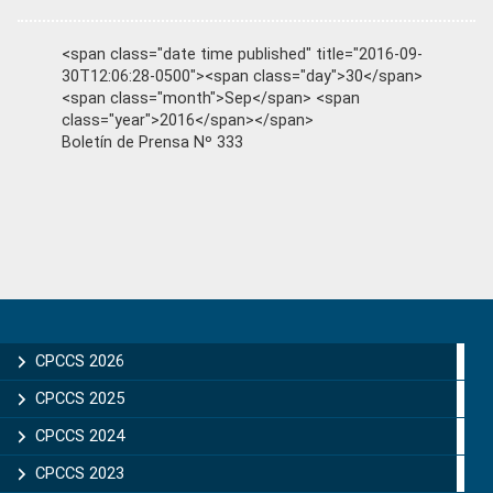
<span class="date time published" title="2016-09-
30T12:06:28-0500"><span class="day">30</span>
<span class="month">Sep</span> <span
class="year">2016</span></span>
Boletín de Prensa Nº 333
Primary
Sidebar
CPCCS 2026
CPCCS 2025
CPCCS 2024
CPCCS 2023