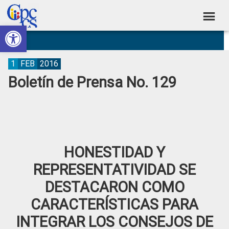
Skip
Skip
Skip
Skip
to
to
to
to
Abrir barra de herramientas
Consejo
primary
main
primary
footer
Construyendo
navigation
content
sidebar
de
Poder
Ciudadano
Participación
1
FEB
2016
Boletín de Prensa No. 129
Ciudadana
y
Control
Social
HONESTIDAD Y
REPRESENTATIVIDAD SE
DESTACARON COMO
CARACTERÍSTICAS PARA
INTEGRAR LOS CONSEJOS DE