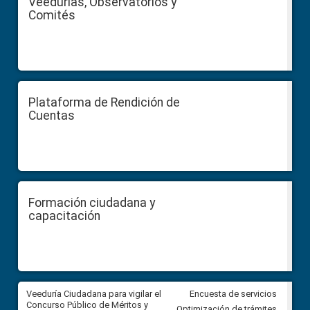
Veedurías, Observatorios y
Comités
Plataforma de Rendición de
Cuentas
Formación ciudadana y
capacitación
Veeduría Ciudadana para vigilar el
Veeduría Ciudadana para vigila
Encuesta de servicios
Concurso Público de Méritos y
construcción del asfaltado de
Optimización de trámites