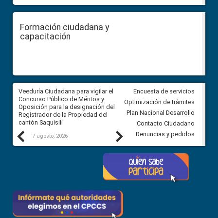
Formación ciudadana y
capacitación
Veeduría Ciudadana para vigilar el
Veeduría Ciudadana para vigila
Encuesta de servicios
Concurso Público de Méritos y
construcción del asfaltado de
Optimización de trámites
Oposición para la designación del
diferentes barrios del sector 
Plan Nacional Desarrollo
Registrador de la Propiedad del
Ballenita del cantón Santa Ele
cantón Saquisilí
Contacto Ciudadano
Previous
Next
Denuncias y pedidos
7 agosto, 2026
7 agosto, 2026