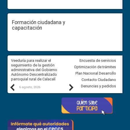
Formación ciudadana y
capacitación
Veeduría para realizar el
Veeduría para vigilar los acue
Encuesta de servicios
ra
seguimiento de la gestión
derivados de la Audiencia Púb
Optimización de trámites
ara
administrativa del Gobierno
entre el GAD de Ibarra y la
Plan Nacional Desarrollo
Autónomo Descentralizado
comunidad Urbina, parroquia l
parroquial rural de Calacalí
Carolina
Contacto Ciudadano
Previous
Next
Denuncias y pedidos
6 agosto, 2026
5 agosto, 2026