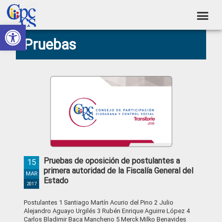
Skip
Skip
Skip
Skip
to
to
to
to
Abrir barra de herramientas
Consejo
primary
main
primary
footer
Construyendo
Pruebas
navigation
content
sidebar
de
Poder
Ciudadano
Participación
Ciudadana
y
Control
Social
Pruebas de oposición de postulantes a
15
primera autoridad de la Fiscalía General del
MAR
Estado
2017
Postulantes 1 Santiago Martín Acurio del Pino 2 Julio
Alejandro Aguayo Urgilés 3 Rubén Enrique Aguirre López 4
Carlos Bladimir Baca Mancheno 5 Merck Milko Benavides