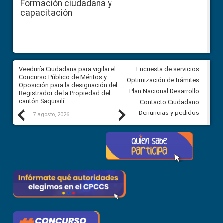
Formación ciudadana y
capacitación
Veeduría Ciudadana para vigilar el
Veeduría Ciudadana para vigila
Encuesta de servicios
Concurso Público de Méritos y
construcción del asfaltado de
Optimización de trámites
Oposición para la designación del
diferentes barrios del sector 
Plan Nacional Desarrollo
Registrador de la Propiedad del
Ballenita del cantón Santa Ele
cantón Saquisilí
Contacto Ciudadano
Previous
Next
Denuncias y pedidos
7 agosto, 2026
7 agosto, 2026