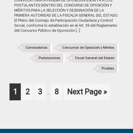
CONVOCATORIA A PRUEBA DE OPOSICIÓN ESCRITA A LOS
POSTULANTES DENTRO DEL CONCURSO DE OPOSICIÓN Y
MÉRITOS PARA LA SELECCIÓN Y DESIGNACIÓN DE LA
PRIMERA AUTORIDAD DE LA FISCALÍA GENERAL DEL ESTADO
El Pleno del Consejo de Participación Ciudadana y Control
Social, conforme lo establecido en el Art. 39 del Reglamento
del Concurso Público de Oposición […]
Convocatorias
Concursos de Oposición y Méritos
Postulaciones
Fiscal General del Estado
Pruebas
Interim
Page
Page
Page
Page
Go
1
2
3
8
Next Page »
…
pages
to
omitted