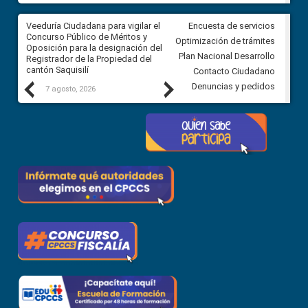
Veeduría Ciudadana para vigilar el
Veeduría Ciudadana para vigila
Encuesta de servicios
Concurso Público de Méritos y
construcción del asfaltado de
Optimización de trámites
Oposición para la designación del
diferentes barrios del sector 
Plan Nacional Desarrollo
Registrador de la Propiedad del
Ballenita del cantón Santa Ele
cantón Saquisilí
Contacto Ciudadano
Previous
Next
Denuncias y pedidos
7 agosto, 2026
7 agosto, 2026