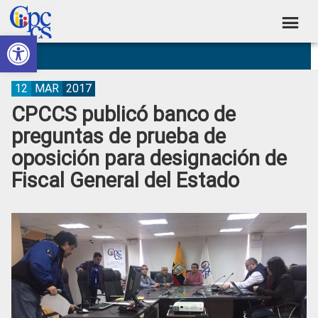
Skip
Skip
Skip
Skip
to
to
to
to
Abrir barra de herramientas
Consejo
primary
main
primary
footer
Construyendo
navigation
content
sidebar
de
Poder
Ciudadano
Participación
12
MAR
2017
CPCCS publicó banco de
Ciudadana
preguntas de prueba de
y
oposición para designación de
Control
Fiscal General del Estado
Social