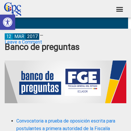
Skip
Skip
Skip
Skip
to
to
to
to
Abrir barra de herramientas
Consejo
primary
main
primary
footer
Construyendo
navigation
content
sidebar
de
Poder
Ciudadano
Participación
12
MAR
2017
Leave a Comment
Banco de preguntas
Ciudadana
y
Control
Social
Convocatoria a prueba de oposición escrita para
postulantes a primera autoridad de la Fiscalía