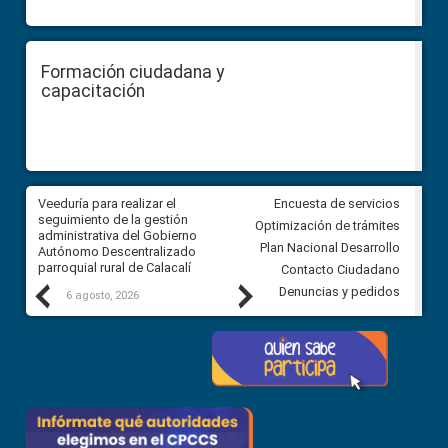
Formación ciudadana y
capacitación
Veeduría para realizar el
Veeduría para vigilar los acue
Encuesta de servicios
ra
seguimiento de la gestión
derivados de la Audiencia Púb
Optimización de trámites
ara
administrativa del Gobierno
entre el GAD de Ibarra y la
Plan Nacional Desarrollo
Autónomo Descentralizado
comunidad Urbina, parroquia l
parroquial rural de Calacalí
Carolina
Contacto Ciudadano
Previous
Next
Denuncias y pedidos
6 agosto, 2026
5 agosto, 2026