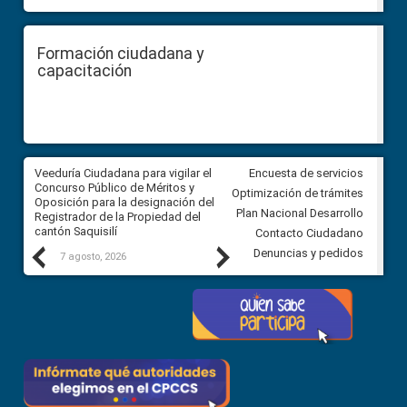
Formación ciudadana y
capacitación
Veeduría Ciudadana para vigilar el
Veeduría Ciudadana para vigila
Encuesta de servicios
Concurso Público de Méritos y
construcción del asfaltado de
Optimización de trámites
Oposición para la designación del
diferentes barrios del sector 
Plan Nacional Desarrollo
Registrador de la Propiedad del
Ballenita del cantón Santa Ele
cantón Saquisilí
Contacto Ciudadano
Previous
Next
Denuncias y pedidos
7 agosto, 2026
7 agosto, 2026