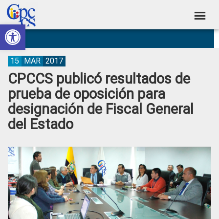
Skip
Skip
Skip
Skip
to
to
to
to
Abrir barra de herramientas
Consejo
primary
main
primary
footer
Construyendo
navigation
content
sidebar
de
Poder
Ciudadano
Participación
15
MAR
2017
CPCCS publicó resultados de
Ciudadana
prueba de oposición para
y
designación de Fiscal General
Control
del Estado
Social