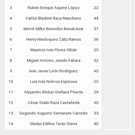
3
Rubén Enrique Aquirre López
22
4
Carlos Bladimir Baca Mancheno
44
5
Merck Milko Benvides Benalcázar
37
6
Henry Mardoqueo Cáliz Ramos
36
7
Mauricio Iván Flores Albán
25
8
Miguel Antonio Jurado Fabara
32
9
Iván Javier León Rodríguez
40
10
Luis Iván Nolivos Espinosa
25
11
Alejandro Kleber Orellana Pineda
29
12
César Stalin Raza Castañeda
40
13
Segundo Augusto Semanate Caicedo
33
14
Gladys Edilma Terán Sierra
40