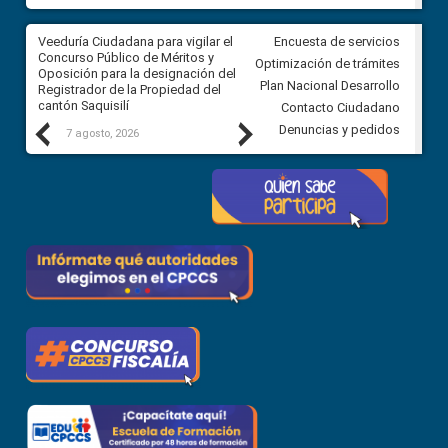
Veeduría Ciudadana para vigilar el
Veeduría Ciudadana para vigila
Encuesta de servicios
Concurso Público de Méritos y
construcción del asfaltado de
Optimización de trámites
Oposición para la designación del
diferentes barrios del sector 
Plan Nacional Desarrollo
Registrador de la Propiedad del
Ballenita del cantón Santa Ele
cantón Saquisilí
Contacto Ciudadano
Previous
Next
Denuncias y pedidos
7 agosto, 2026
7 agosto, 2026