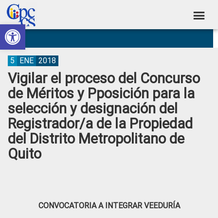
Skip
Skip
Skip
Skip
to
to
to
to
Abrir barra de herramientas
Consejo
primary
main
primary
footer
Construyendo
navigation
content
sidebar
de
Poder
Ciudadano
Participación
5
ENE
2018
Vigilar el proceso del Concurso
Ciudadana
de Méritos y Pposición para la
y
selección y designación del
Control
Registrador/a de la Propiedad
Social
del Distrito Metropolitano de
Quito
CONVOCATORIA A INTEGRAR VEEDURÍA