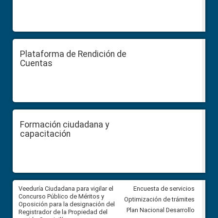
Plataforma de Rendición de
Cuentas
Formación ciudadana y
capacitación
Veeduría Ciudadana para vigilar el
Veeduría Ciudadana para vigila
Encuesta de servicios
Concurso Público de Méritos y
construcción del asfaltado de
Optimización de trámites
Oposición para la designación del
diferentes barrios del sector 
Plan Nacional Desarrollo
Registrador de la Propiedad del
Ballenita del cantón Santa Ele