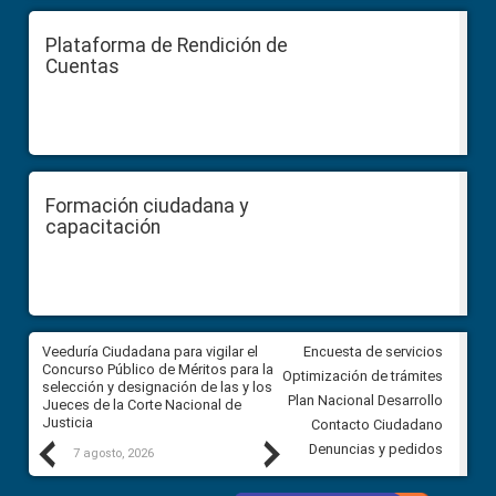
Plataforma de Rendición de
Cuentas
Formación ciudadana y
capacitación
a
Veeduría Ciudadana para vigilar el
Veeduría para realizar el
Encuesta de servicios
ón
Concurso Público de Méritos para la
seguimiento de la gestión
Optimización de trámites
selección y designación de las y los
administrativa del Gobierno
Plan Nacional Desarrollo
Jueces de la Corte Nacional de
Autónomo Descentralizado
Justicia
parroquial rural de Calacalí
Contacto Ciudadano
Previous
Next
Denuncias y pedidos
7 agosto, 2026
6 agosto, 2026