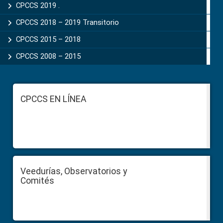
CPCCS 2019 .
CPCCS 2018 – 2019 Transitorio
CPCCS 2015 – 2018
CPCCS 2008 – 2015
Footer
CPCCS EN LÍNEA
Veedurías, Observatorios y
Comités