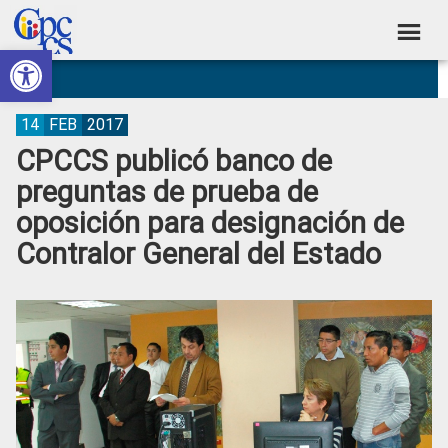
Skip
Skip
Skip
Skip
to
to
to
to
Abrir barra de herramientas
Consejo
primary
main
primary
footer
Construyendo
navigation
content
sidebar
de
Poder
Ciudadano
Participación
14
FEB
2017
CPCCS publicó banco de
Ciudadana
preguntas de prueba de
y
oposición para designación de
Control
Contralor General del Estado
Social