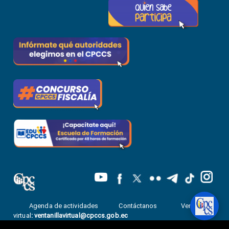
Agenda de actividades
Contáctanos
Ventanilla
virtual
:
ventanillavirtual@cpccs.gob.ec