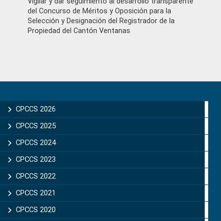
Vigilar y dar seguimiento al desarrollo transparente
del Concurso de Méritos y Oposición para la
Selección y Designación del Registrador de la
Propiedad del Cantón Ventanas
Primary
Sidebar
CPCCS 2026
CPCCS 2025
CPCCS 2024
CPCCS 2023
CPCCS 2022
CPCCS 2021
CPCCS 2020