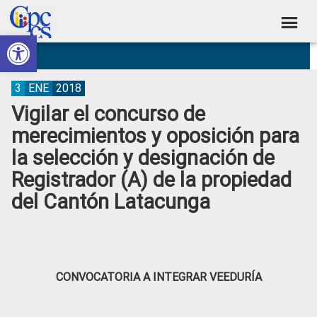
Skip
Skip
Skip
Skip
to
to
to
to
Abrir barra de herramientas
Consejo
primary
main
primary
footer
Construyendo
navigation
content
sidebar
de
Poder
Ciudadano
Participación
3
ENE
2018
Vigilar el concurso de
Ciudadana
merecimientos y oposición para
y
la selección y designación de
Control
Registrador (A) de la propiedad
Social
del Cantón Latacunga
CONVOCATORIA A INTEGRAR VEEDURÍA