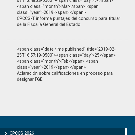
07T12:48:28-0500"><span class="day">7</span>
<span class="month">Mar</span> <span
class="year">2019</span></span>
CPCCS-T informa puntajes del concurso para titular
de la Fiscalía General del Estado
<span class="date time published" title="2019-02-
25T16:57:19-0500"><span class="day">25</span>
<span class="month">Feb</span> <span
class="year">2019</span></span>
Aclaración sobre calificaciones en proceso para
designar FGE
Primary
Sidebar
CPCCS 2026