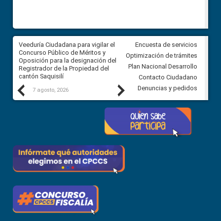
Veeduría Ciudadana para vigilar el
Veeduría Ciudadana para vigila
Encuesta de servicios
Concurso Público de Méritos y
construcción del asfaltado de
Optimización de trámites
Oposición para la designación del
diferentes barrios del sector 
Plan Nacional Desarrollo
Registrador de la Propiedad del
Ballenita del cantón Santa Ele
cantón Saquisilí
Contacto Ciudadano
Previous
Next
Denuncias y pedidos
7 agosto, 2026
7 agosto, 2026