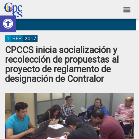
Skip
Skip
Skip
Skip
to
to
to
to
Abrir barra de herramientas
Consejo
primary
main
primary
footer
Construyendo
navigation
content
sidebar
de
Poder
Ciudadano
Participación
1
SEP
2017
CPCCS inicia socialización y
Ciudadana
recolección de propuestas al
y
proyecto de reglamento de
Control
designación de Contralor
Social