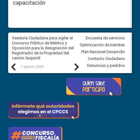
capacitación
Veeduría Ciudadana para vigilar el
Veeduría Ciudadana para vigila
Encuesta de servicios
Concurso Público de Méritos y
construcción del asfaltado de
Optimización de trámites
Oposición para la designación del
diferentes barrios del sector 
Plan Nacional Desarrollo
Registrador de la Propiedad del
Ballenita del cantón Santa Ele
cantón Saquisilí
Contacto Ciudadano
Previous
Next
Denuncias y pedidos
7 agosto, 2026
7 agosto, 2026