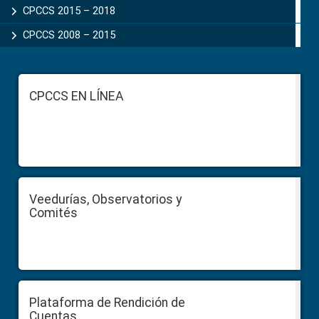
CPCCS 2015 – 2018
CPCCS 2008 – 2015
Footer
CPCCS EN LÍNEA
Veedurías, Observatorios y
Comités
Plataforma de Rendición de
Cuentas