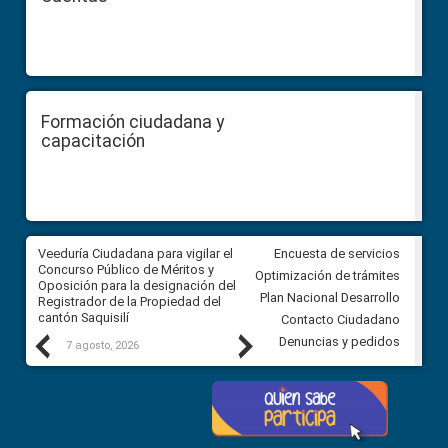
Formación ciudadana y
capacitación
Veeduría Ciudadana para vigilar el
Veeduría Ciudadana para vigila
Encuesta de servicios
Concurso Público de Méritos y
construcción del asfaltado de
Optimización de trámites
Oposición para la designación del
diferentes barrios del sector 
Plan Nacional Desarrollo
Registrador de la Propiedad del
Ballenita del cantón Santa Ele
cantón Saquisilí
Contacto Ciudadano
Previous
Next
Denuncias y pedidos
7 agosto, 2026
7 agosto, 2026