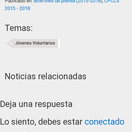
Publicado en:
Boletines de prensa (2015-2018)
,
CPCCS
2015 - 2018
Temas:
Jóvenes Voluntarios
Noticias relacionadas
Reader
Deja una respuesta
Interactions
Lo siento, debes estar
conectado