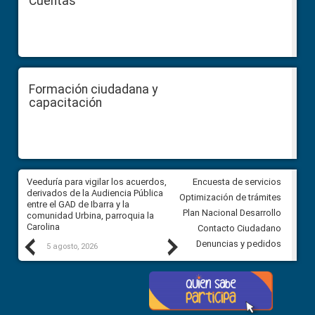
Cuentas
Formación ciudadana y
capacitación
Veeduría para vigilar los acuerdos,
CPCCS convoca a Veeduría
Encuesta de servicios
 a
derivados de la Audiencia Pública
Ciudadana para vigilar el conc
Optimización de trámites
ión
entre el GAD de Ibarra y la
en la Universidad de Cuenca
Plan Nacional Desarrollo
comunidad Urbina, parroquia la
Carolina
Contacto Ciudadano
Previous
Next
Denuncias y pedidos
5 agosto, 2026
5 agosto, 2026