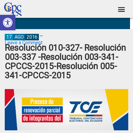
Skip
Skip
Skip
Skip
to
to
to
to
Abrir barra de herramientas
Consejo
primary
main
primary
footer
Construyendo
navigation
content
sidebar
de
Poder
Ciudadano
Participación
17
AGO
2016
Leave a Comment
Resolución 010-327- Resolución
Ciudadana
003-337 -Resolución 003-341-
y
CPCCS-2015-Resolución 005-
Control
341-CPCCS-2015
Social