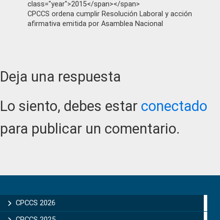
class="year">2015</span></span>
CPCCS ordena cumplir Resolución Laboral y acción
afirmativa emitida por Asamblea Nacional
Reader
Deja una respuesta
Interactions
Lo siento, debes estar
conectado
para publicar un comentario.
Primary
Sidebar
CPCCS 2026
CPCCS 2025