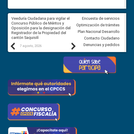
Veeduría Ciudadana para vigilar el
Veeduría Ciudadana para vigila
Encuesta de servicios
Concurso Público de Méritos y
construcción del asfaltado de
Optimización de trámites
Oposición para la designación del
diferentes barrios del sector 
Plan Nacional Desarrollo
Registrador de la Propiedad del
Ballenita del cantón Santa Ele
cantón Saquisilí
Contacto Ciudadano
Previous
Next
Denuncias y pedidos
7 agosto, 2026
7 agosto, 2026