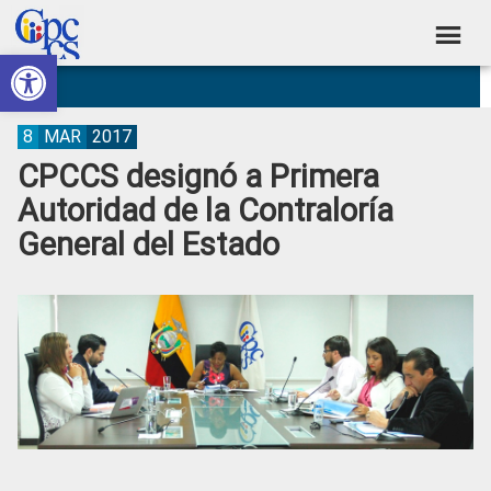
Skip
Skip
Skip
Skip
to
to
to
to
Abrir barra de herramientas
Consejo
primary
main
primary
footer
Construyendo
navigation
content
sidebar
de
Poder
Ciudadano
Participación
8
MAR
2017
CPCCS designó a Primera
Ciudadana
Autoridad de la Contraloría
y
General del Estado
Control
Social