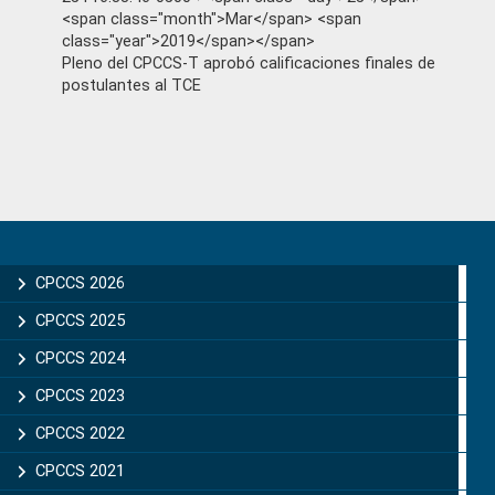
<span class="month">Mar</span> <span
class="year">2019</span></span>
Pleno del CPCCS-T aprobó calificaciones finales de
postulantes al TCE
Primary
Sidebar
CPCCS 2026
CPCCS 2025
CPCCS 2024
CPCCS 2023
CPCCS 2022
CPCCS 2021