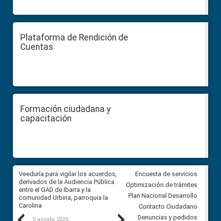
Plataforma de Rendición de
Cuentas
Formación ciudadana y
capacitación
Veeduría para vigilar los acuerdos,
CPCCS convoca a Veeduría
Encuesta de servicios
 a
derivados de la Audiencia Pública
Ciudadana para vigilar el conc
Optimización de trámites
ión
entre el GAD de Ibarra y la
en la Universidad de Cuenca
Plan Nacional Desarrollo
comunidad Urbina, parroquia la
Carolina
Contacto Ciudadano
Previous
Next
Denuncias y pedidos
5 agosto, 2026
5 agosto, 2026