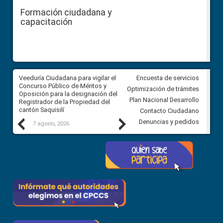
Formación ciudadana y
capacitación
Veeduría Ciudadana para vigilar el
Veeduría Ciudadana para vigila
Encuesta de servicios
Concurso Público de Méritos y
construcción del asfaltado de
Optimización de trámites
Oposición para la designación del
diferentes barrios del sector 
Plan Nacional Desarrollo
Registrador de la Propiedad del
Ballenita del cantón Santa Ele
cantón Saquisilí
Contacto Ciudadano
Previous
Next
Denuncias y pedidos
7 agosto, 2026
7 agosto, 2026