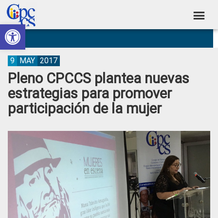
Skip
Skip
Skip
Skip
to
to
to
to
Abrir barra de herramientas
Consejo
primary
main
primary
footer
Construyendo
navigation
content
sidebar
de
Poder
Ciudadano
Participación
9
MAY
2017
Pleno CPCCS plantea nuevas
Ciudadana
estrategias para promover
y
participación de la mujer
Control
Social