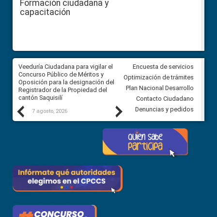
Formación ciudadana y
capacitación
Veeduría Ciudadana para vigilar el
Veeduría Ciudadana para vigila
Encuesta de servicios
Concurso Público de Méritos y
construcción del asfaltado de
Optimización de trámites
Oposición para la designación del
diferentes barrios del sector 
Plan Nacional Desarrollo
Registrador de la Propiedad del
Ballenita del cantón Santa Ele
cantón Saquisilí
Contacto Ciudadano
Previous
Next
Denuncias y pedidos
7 agosto, 2026
7 agosto, 2026