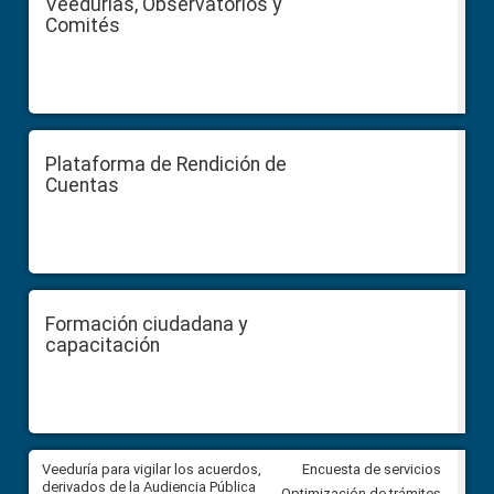
Veedurías, Observatorios y
Comités
Plataforma de Rendición de
Cuentas
Formación ciudadana y
capacitación
Veeduría para vigilar los acuerdos,
CPCCS convoca a Veeduría
Encuesta de servicios
 a
derivados de la Audiencia Pública
Ciudadana para vigilar el conc
Optimización de trámites