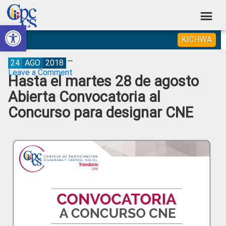
Skip
Skip
Skip
Skip
to
to
to
to
Abrir barra de herramientas
Consejo
primary
main
primary
footer
Construyendo
KICHWA
navigation
content
sidebar
de
Poder
Ciudadano
Participación
24
AGO
2018
Leave a Comment
Hasta el martes 28 de agosto
Ciudadana
Abierta Convocatoria al
y
Concurso para designar CNE
Control
Social