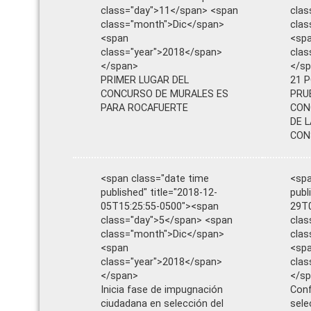
class="day">11</span> <span
clas
class="month">Dic</span>
clas
<span
<sp
class="year">2018</span>
clas
</span>
</s
PRIMER LUGAR DEL
21 
CONCURSO DE MURALES ES
PRU
PARA ROCAFUERTE
CON
DE 
CON
<span class="date time
<spa
published" title="2018-12-
publ
05T15:25:55-0500"><span
29T0
class="day">5</span> <span
clas
class="month">Dic</span>
cla
<span
<sp
class="year">2018</span>
clas
</span>
</s
Inicia fase de impugnación
Con
ciudadana en selección del
sele