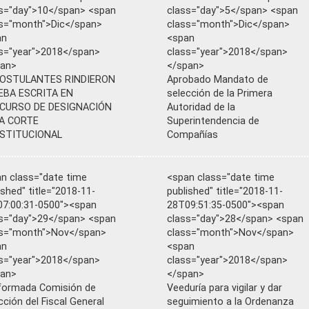
s="day">10</span> <span
class="day">5</span> <span
s="month">Dic</span>
class="month">Dic</span>
an
<span
s="year">2018</span>
class="year">2018</span>
pan>
</span>
POSTULANTES RINDIERON
Aprobado Mandato de
EBA ESCRITA EN
selección de la Primera
CURSO DE DESIGNACIÓN
Autoridad de la
LA CORTE
Superintendencia de
STITUCIONAL
Compañías
n class="date time
<span class="date time
ished" title="2018-11-
published" title="2018-11-
7:00:31-0500"><span
28T09:51:35-0500"><span
s="day">29</span> <span
class="day">28</span> <span
ss="month">Nov</span>
class="month">Nov</span>
an
<span
s="year">2018</span>
class="year">2018</span>
pan>
</span>
formada Comisión de
Veeduría para vigilar y dar
cción del Fiscal General
seguimiento a la Ordenanza