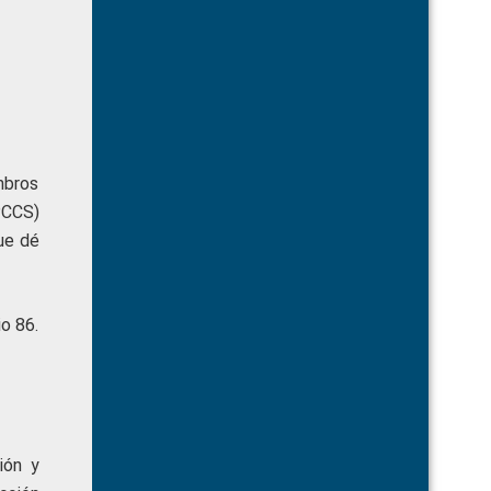
mbros
PCCS)
ue dé
o 86.
ión y