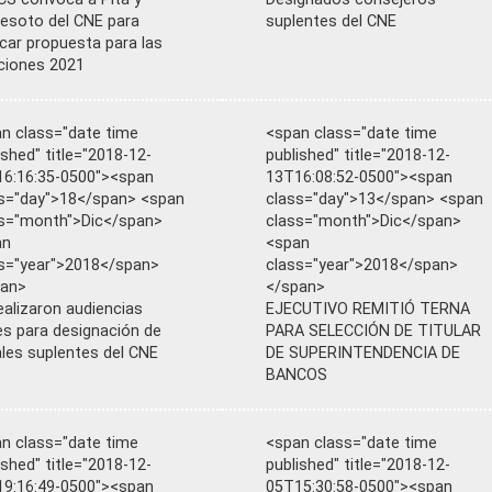
esoto del CNE para
suplentes del CNE
icar propuesta para las
ciones 2021
n class="date time
<span class="date time
ished" title="2018-12-
published" title="2018-12-
6:16:35-0500"><span
13T16:08:52-0500"><span
s="day">18</span> <span
class="day">13</span> <span
s="month">Dic</span>
class="month">Dic</span>
an
<span
s="year">2018</span>
class="year">2018</span>
pan>
</span>
ealizaron audiencias
EJECUTIVO REMITIÓ TERNA
es para designación de
PARA SELECCIÓN DE TITULAR
les suplentes del CNE
DE SUPERINTENDENCIA DE
BANCOS
n class="date time
<span class="date time
ished" title="2018-12-
published" title="2018-12-
9:16:49-0500"><span
05T15:30:58-0500"><span