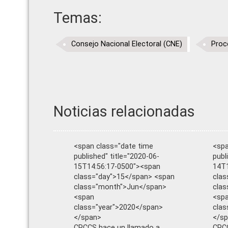
Temas:
Consejo Nacional Electoral (CNE)
Proc
Noticias relacionadas
<span class="date time
<spa
published" title="2020-06-
publ
15T14:56:17-0500"><span
14T1
class="day">15</span> <span
clas
class="month">Jun</span>
cla
<span
<sp
class="year">2020</span>
clas
</span>
</s
CPCCS hace un llamado a
CPCC