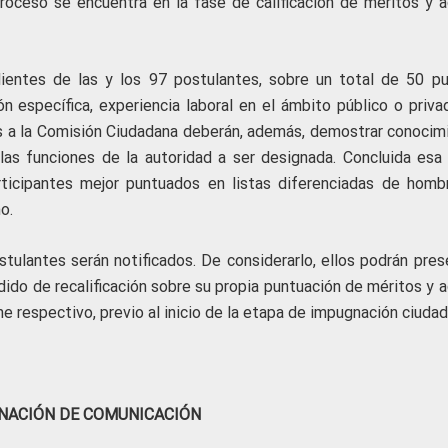
proceso se encuentra en la fase de calificación de méritos y a
ientes de las y los 97 postulantes, sobre un total de 50 pu
n específica, experiencia laboral en el ámbito público o priva
es a la Comisión Ciudadana deberán, además, demostrar conocim
las funciones de la autoridad a ser designada. Concluida esa 
rticipantes mejor puntuados en listas diferenciadas de homb
no.
ostulantes serán notificados. De considerarlo, ellos podrán pres
do de recalificación sobre su propia puntuación de méritos y a
me respectivo, previo al inicio de la etapa de impugnación ciudad
NACIÓN DE COMUNICACIÓN