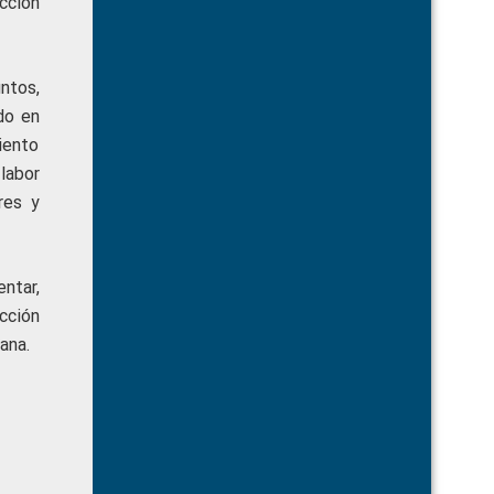
cción
ntos,
do en
iento
labor
res y
entar,
cción
ana.