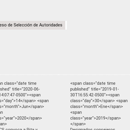
eso de Selección de Autoridades
n class="date time
<span class="date time
ished" title="2020-06-
published" title="2019-01-
4:07:47-0500"><span
30T16:55:42-0500"><span
s="day">14</span> <span
class="day">30</span> <span
ss="month">Jun</span>
class="month">Ene</span>
an
<span
s="year">2020</span>
class="year">2019</span>
pan>
</span>
S convoca a Pita y
Designados consejeros