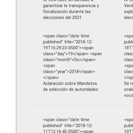
garantizar la transparencia y
Verd
fiscalización durante las
expl
elecciones del 2021
elec
<span class="date time
<spa
published" title="2018-12-
publ
19T16:29:23-0500"><span
18T1
class="day">19</span> <span
clas
class="month">Dic</span>
clas
<span
<sp
class="year">2018</span>
clas
</span>
</s
Aclaración sobre Mandatos
Se r
de selección de autoridades
oral
voca
<span class="date time
<spa
published" title="2018-12-
publ
11T12:16:45-0500"><span
10T1