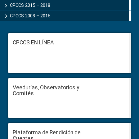
CPCCS 2015 – 2018
CPCCS 2008 – 2015
Footer
CPCCS EN LÍNEA
Veedurías, Observatorios y
Comités
Plataforma de Rendición de
Cuentas