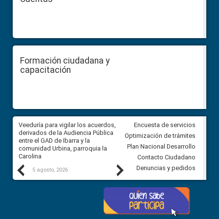
Formación ciudadana y
capacitación
Veeduría para vigilar los acuerdos,
CPCCS convoca a Veeduría
Encuesta de servicios
 a
derivados de la Audiencia Pública
Ciudadana para vigilar el conc
Optimización de trámites
ión
entre el GAD de Ibarra y la
en la Universidad de Cuenca
Plan Nacional Desarrollo
comunidad Urbina, parroquia la
Carolina
Contacto Ciudadano
Previous
Next
Denuncias y pedidos
5 agosto, 2026
5 agosto, 2026