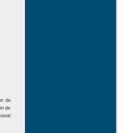
ón de
ón de
ional