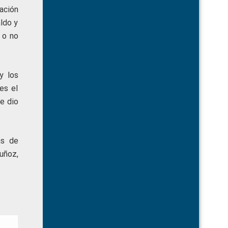
ación
ldo y
 o no
y los
es el
e dio
as de
uñoz,