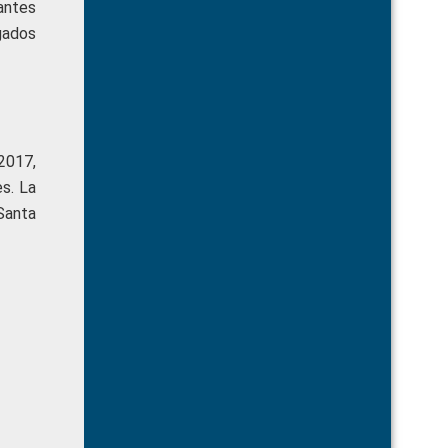
antes
gados
 2017,
s. La
Santa