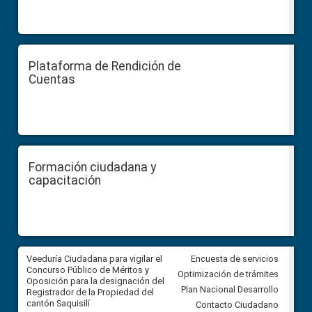
Plataforma de Rendición de
Cuentas
Formación ciudadana y
capacitación
Veeduría Ciudadana para vigilar el
Veeduría Ciudadana para vigila
Encuesta de servicios
Concurso Público de Méritos y
construcción del asfaltado de
Optimización de trámites
Oposición para la designación del
diferentes barrios del sector 
Plan Nacional Desarrollo
Registrador de la Propiedad del
Ballenita del cantón Santa Ele
cantón Saquisilí
Contacto Ciudadano