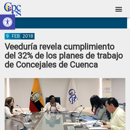
Skip
Skip
Skip
Skip
to
to
to
to
Abrir barra de herramientas
Consejo
primary
main
primary
footer
Construyendo
navigation
content
sidebar
de
Poder
Ciudadano
Participación
9
FEB
2018
Veeduría revela cumplimiento
Ciudadana
del 32% de los planes de trabajo
y
de Concejales de Cuenca
Control
Social