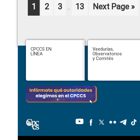
Interim
Page
Page
Page
Page
Go
1
2
3
13
Next Page »
…
pages
to
omitted
Footer
CPCCS EN
Veedurías,
LÍNEA
Observatorios
y Comités