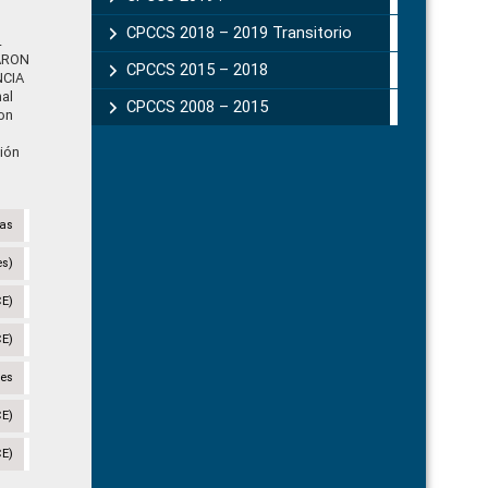
CPCCS 2018 – 2019 Transitorio
L
ARON
CPCCS 2015 – 2018
NCIA
al
CPCCS 2008 – 2015
on
ión
cas
es)
CE)
CE)
des
CE)
CE)