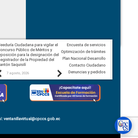
eeduría Ciudadana para vigilar el
Encuesta de servicios
Veeduría Ciudadana para vigilar la
oncurso Público de Méritos y
construcción del asfaltado de
Optimización de trámites
posición para la designación del
diferentes barrios del sector de
Plan Nacional Desarrollo
egistrador de la Propiedad del
Ballenita del cantón Santa Elena
antón Saquisilí
Contacto Ciudadano
Previous
Next
Denuncias y pedidos
7 agosto, 2026
7 agosto, 2026
l
:
ventanillavirtual@cpccs.gob.ec