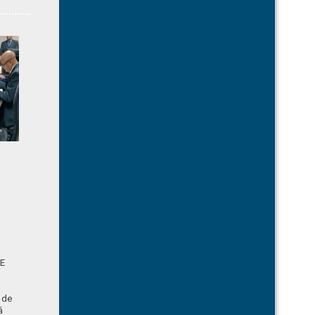
E
 de
á