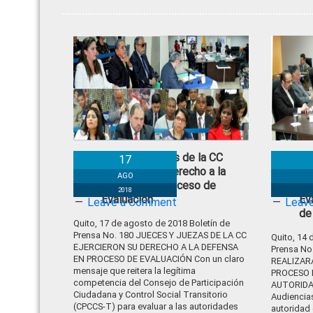
Jueces y juezas de la CC
16
17
ejercieron su derecho a la
re
AGO
defensa en Proceso de
Pú
2018
Evaluación
Ev
Leave a Comment
Leav
de
Quito, 17 de agosto de 2018 Boletín de
Prensa No. 180 JUECES Y JUEZAS DE LA CC
Quito, 14 
EJERCIERON SU DERECHO A LA DEFENSA
Prensa No
EN PROCESO DE EVALUACIÓN Con un claro
REALIZAR
mensaje que reitera la legítima
PROCESO 
competencia del Consejo de Participación
AUTORIDAD
Ciudadana y Control Social Transitorio
Audiencias
(CPCCS-T) para evaluar a las autoridades
autoridad 