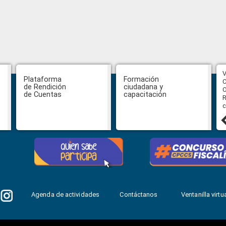
CPCCS aprueba convocatoria a
V
Plataforma
Formación
Veeduría para designación de la
C
de Rendición
ciudadana y
autoridad de la SOT
O
de Cuentas
capacitación
R
c
31 julio, 2026
Agenda de actividades
Contáctanos
Ventanilla virtua