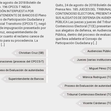
de agosto de 2018 Boletín de
Quito, 24 de agosto de 2018 Boletín de
o. 196 CPCCS-T NIEGA
Prensa Nro. 185 JUECES DEL TRIBUNA
IÓN INTERPUESTA POR
CONTENCIOSO ELECTORAL PRESENT
NTENDENTE DE BANCOS El Pleno
SUS ALEGATOS DE DEFENSA EN AUDIE
jo de Participación Ciudadana y
PÚBLICA Las juezas y jueces del Tribun
cial Transitorio (CPCCS-T), negó
Contencioso Electoral (TCE) presentar
 de impugnación presentado por
sus alegatos de defensa, en Audiencia
Cruz, exsuperintendente de
Pública, dentro del proceso de evaluac
or cuanto el reclamo carece de
que lleva adelante el Consejo de
o para su procedencia. La
Participación Ciudadana y [...]
...]
Audiencias Públi
Christian Cruz (SB)
Jueces (varias institucion
naciones (procesos del CPCCS-T)
Miguel Pérez (T
eso de Evaluación de autoridades
Mónica Rodriguez (T
Superintendente de Bancos
Proceso de Evaluación de autorida
Tribunal Contencioso Electoral (T
Vicente Cárdenas (T