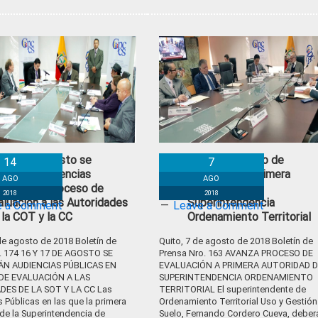
 y 17 de agosto se
Avanza Proceso de
14
7
alizarán Audiencias
Evaluación a Primera
AGO
AGO
blicas en Proceso de
Autoridad de
2018
2018
aluación a las Autoridades
Superintendencia
e a Comment
Leave a Comment
 la COT y la CC
Ordenamiento Territorial
de agosto de 2018 Boletín de
Quito, 7 de agosto de 2018 Boletín de
. 174 16 Y 17 DE AGOSTO SE
Prensa Nro. 163 AVANZA PROCESO DE
ÁN AUDIENCIAS PÚBLICAS EN
EVALUACIÓN A PRIMERA AUTORIDAD D
DE EVALUACIÓN A LAS
SUPERINTENDENCIA ORDENAMIENTO
ES DE LA SOT Y LA CC Las
TERRITORIAL El superintendente de
 Públicas en las que la primera
Ordenamiento Territorial Uso y Gestión
de la Superintendencia de
Suelo, Fernando Cordero Cueva, deber