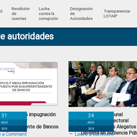
Rendición
Lucha
Designación
ol
Transparencia-
de
contra la
de
l
LOTAIP
cuentas
corrupción
Autoridades
de autoridades
CCS-T niega impugnación
Jueces del Tribunal
31
24
terpuesta por
Contencioso Electoral
AGO
AGO
superintendente de Bancos
presentaron sus Alegatos
2018
2018
Defensa en Audiencia Púb
e a Comment
Leave a Comment