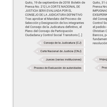
Quito, 19 de septiembre de 2018 Boletín de
Quito, 31 
Prensa No. 212 LA CORTE NACIONAL DE
Prensa Nr
JUSTICIA SERÁ EVALUADA POR EL
IMPUGNAC
CONSEJO DE LA JUDICATURA DEFINITIVO
EXSUPERI
Tras aprobar el Mandato del Proceso de
del Conse
Selección y Designación de los integrantes
Control So
del Consejo de la Judicatura definitivo, el
el pedido
Pleno del Consejo de Participación
Christian 
Ciudadana y Control Social Transitorio [...]
Bancos, p
fundament
Consejo de la Judicatura (CJ)
resolución [
Corte Nacional de Justicia (CNJ)
Impug
Jueces (varias instituciones)
Proc
Proceso de Evaluación de autoridades